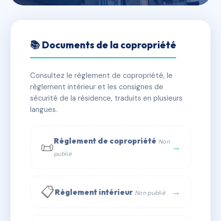
🇫🇷 RFRAC6476931
1 RUE MONTAURIOL $
📚 Documents de la copropriété
📍 1 r de montauriol 66100 PERPIGNAN
Consultez le règlement de copropriété, le
✓ Immatriculée
🏠 39 lots
🏗 1 bâtiment(s)
règlement intérieur et les consignes de
sécurité de la résidence, traduits en plusieurs
langues.
📞 Contacter Syndic Digital
💬 WhatsApp
✉ Email
Règlement de copropriété
Non
📜
→
publié
📋
→
Règlement intérieur
Non publié