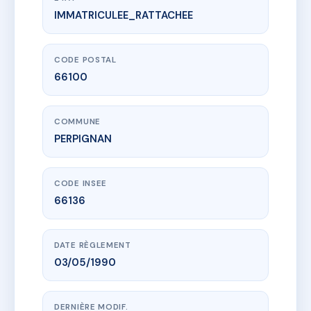
IMMATRICULEE_RATTACHEE
www.vme.plus/AC6476931
1 RUE MONTAURIOL $
1 r de montauriol
66100 PERPIGNAN
CODE POSTAL
66100
COMMUNE
PERPIGNAN
CODE INSEE
66136
DATE RÈGLEMENT
03/05/1990
DERNIÈRE MODIF.