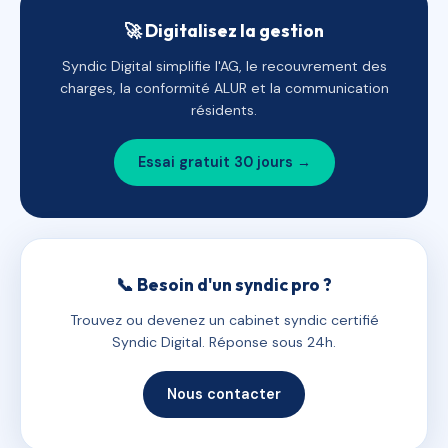
🚀 Digitalisez la gestion
Syndic Digital simplifie l'AG, le recouvrement des
charges, la conformité ALUR et la communication
résidents.
Essai gratuit 30 jours →
📞 Besoin d'un syndic pro ?
Trouvez ou devenez un cabinet syndic certifié
Syndic Digital. Réponse sous 24h.
Nous contacter