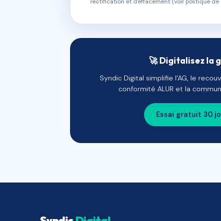
rectification et d'effacement (voir politique de 
🚀 Digitalisez la 
Syndic Digital simplifie l'AG, le reco
conformité ALUR et la communi
Essai gratuit 30 j
Syndic
Digital