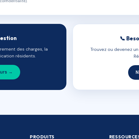
confidentialité).
gestion
📞 Beso
uvrement des charges, la
Trouvez ou devenez un c
cation résidents.
Ré
ours →
N
PRODUITS
RESSOURCE