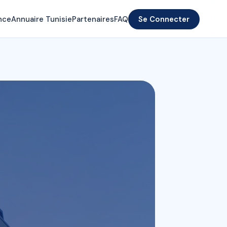
nce
Annuaire Tunisie
Partenaires
FAQ
Se Connecter