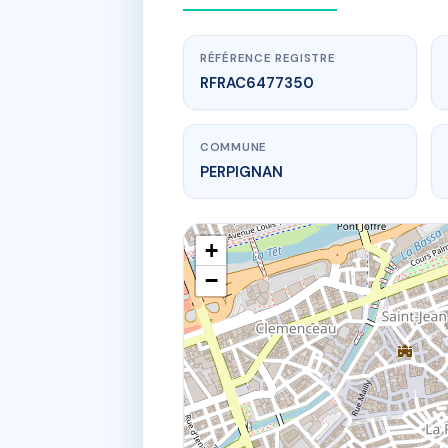
RÉFÉRENCE REGISTRE
RFRAC6477350
COMMUNE
PERPIGNAN
+
−
www.
6 
6 av rose