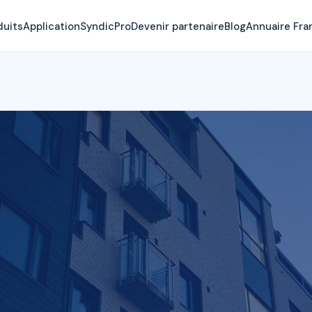
duits
Application
SyndicPro
Devenir partenaire
Blog
Annuaire Fra