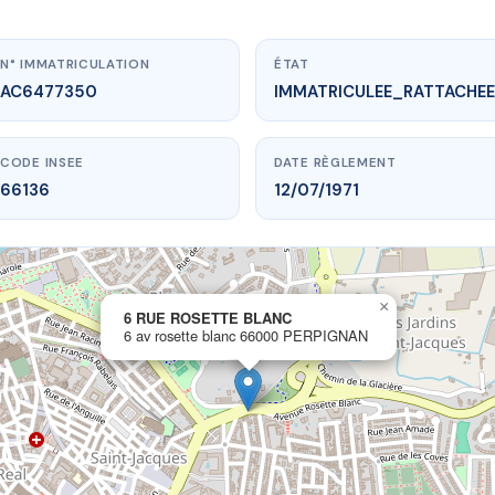
N° IMMATRICULATION
ÉTAT
AC6477350
IMMATRICULEE_RATTACHEE
CODE INSEE
DATE RÈGLEMENT
66136
12/07/1971
×
vme.plus/AC6477350
6 RUE ROSETTE BLANC
6 av rosette blanc 66000 PERPIGNAN
RUE ROSETTE BLANC
tte blanc
66000 PERPIGNAN