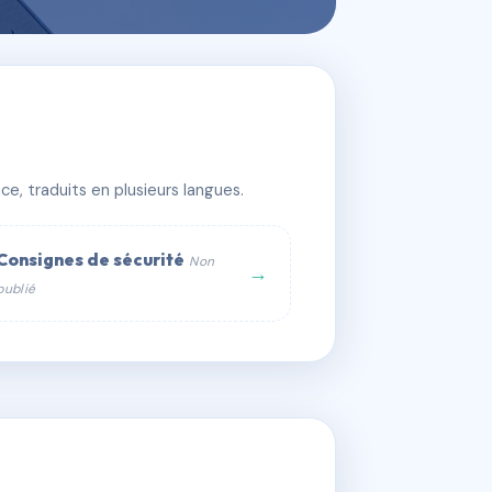
e, traduits en plusieurs langues.
Consignes de sécurité
Non
→
publié
web :
om