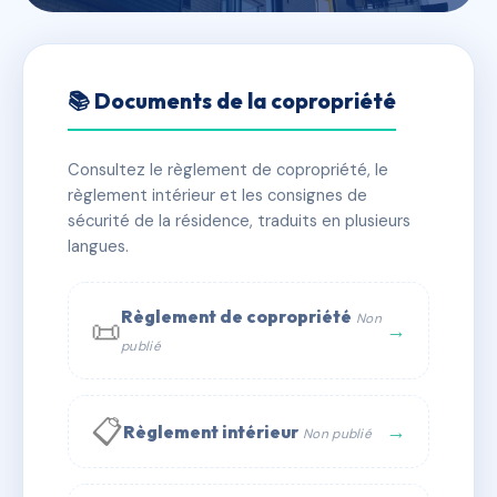
🇫🇷 RFRAC6488407
26 rue magnaque
📚 Documents de la copropriété
📍 26 r magnaque 83000 Toulon
Consultez le règlement de copropriété, le
✓ Immatriculée
🏠 8 lots
🏗 1 bâtiment(s)
règlement intérieur et les consignes de
sécurité de la résidence, traduits en plusieurs
langues.
📞 Contacter Syndic Digital
💬 WhatsApp
✉ Email
Règlement de copropriété
Non
📜
→
publié
📋
→
Règlement intérieur
Non publié