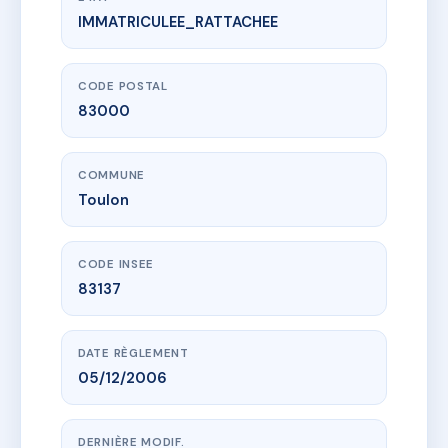
IMMATRICULEE_RATTACHEE
www.vme.plus/AC6488407
26 rue magnaque
26 r magnaque
83000 Toulon
CODE POSTAL
83000
COMMUNE
Toulon
CODE INSEE
83137
DATE RÈGLEMENT
05/12/2006
DERNIÈRE MODIF.