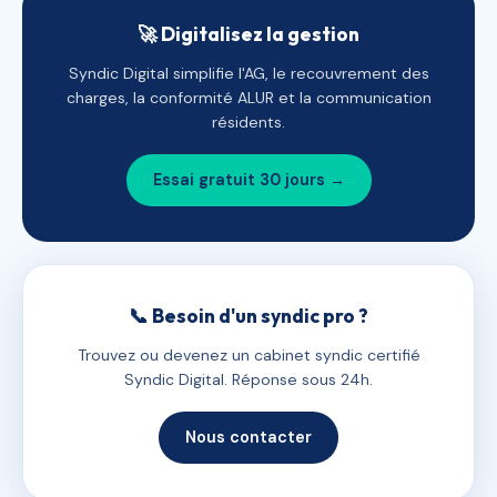
🚀 Digitalisez la gestion
Syndic Digital simplifie l'AG, le recouvrement des
charges, la conformité ALUR et la communication
résidents.
Essai gratuit 30 jours →
📞 Besoin d'un syndic pro ?
Trouvez ou devenez un cabinet syndic certifié
Syndic Digital. Réponse sous 24h.
Nous contacter