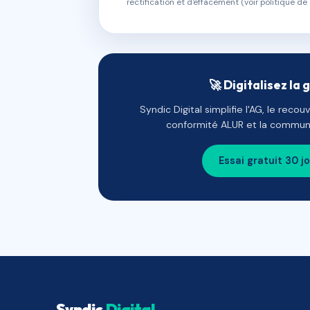
rectification et d'effacement (voir politique de 
🚀 Digitalisez la 
Syndic Digital simplifie l'AG, le reco
conformité ALUR et la communi
Essai gratuit 30 j
Syndic
Digital