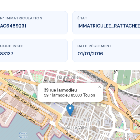
N° IMMATRICULATION
ÉTAT
AC6489231
IMMATRICULEE_RATTACHEE
CODE INSEE
DATE RÈGLEMENT
83137
01/01/2016
×
vme.plus/AC6489231
39 rue larmodieu
39 r larmodieu 83000 Toulon
9 rue larmodieu
 Larmodieu
83000 Toulon