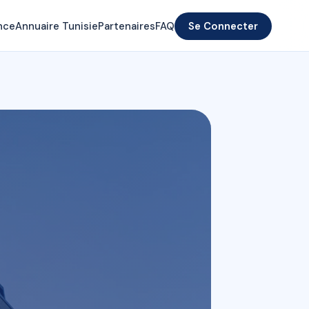
nce
Annuaire Tunisie
Partenaires
FAQ
Se Connecter