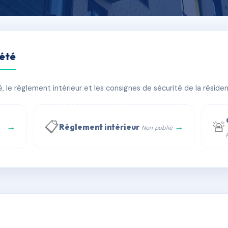
iété
eu
le règlement intérieur et les consignes de sécurité de la résidenc
âtiment(s)
📋
🚨
→
→
Règlement intérieur
Non publié
 WhatsApp
✉ Email
té
rue Saint-Honoré, 75001 Paris - Tél. : +33 6 51 11 56 90 - 
AC6489231
🇫🇷
ww.syndic.digital - E-mail : syndic.digital@gmail.c