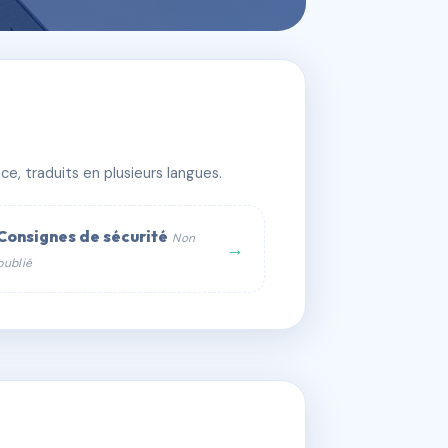
e, traduits en plusieurs langues.
Consignes de sécurité
Non
→
publié
web :
om