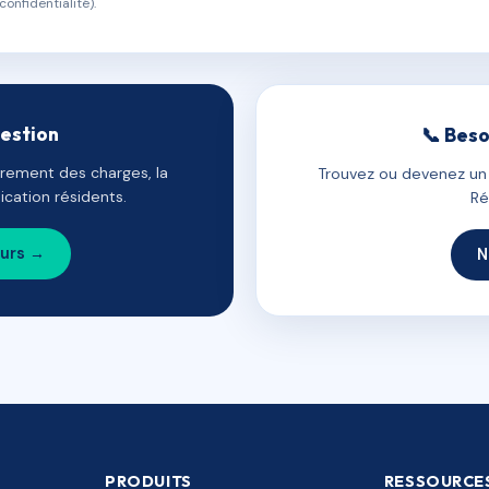
confidentialité).
gestion
📞 Beso
uvrement des charges, la
Trouvez ou devenez un c
cation résidents.
Ré
ours →
N
PRODUITS
RESSOURCE