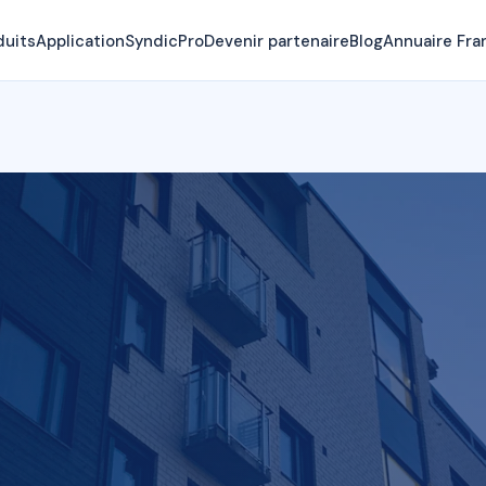
duits
Application
SyndicPro
Devenir partenaire
Blog
Annuaire Fra