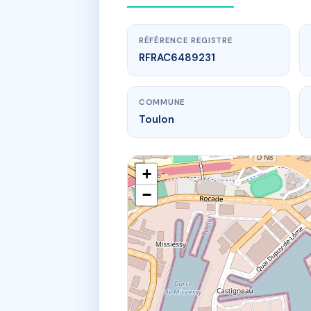
RÉFÉRENCE REGISTRE
RFRAC6489231
COMMUNE
Toulon
+
−
www.
3
39 Rue