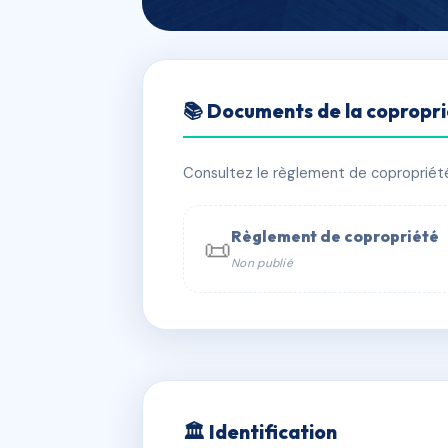
🇫🇷 RFRAC6489231
📚 Documents de la copropr
39 rue larmodi
📍 39 r larmodieu 83000 Toulon
Consultez le règlement de copropriété, 
✓ Immatriculée
🏠 10 lots
🏗 1 b
Règlement de copropriété
📜
Non publié
📞 Contacter Syndic Digital

Coproprié
229 
N°
w
🏛 Identification