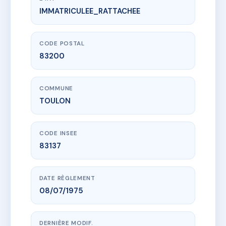
IMMATRICULEE_RATTACHEE
www.vme.plus/AC6492698
LE CARTOSIO
87 Rue Coulmier
83200 TOULON
CODE POSTAL
83200
COMMUNE
TOULON
CODE INSEE
83137
DATE RÈGLEMENT
08/07/1975
DERNIÈRE MODIF.