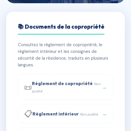
🇫🇷 RFRAC6492698
LE CARTOSIO
📚 Documents de la copropriété
📍 87 r coulmier 83200 TOULON
Consultez le règlement de copropriété, le
✓ Immatriculée
🏠 30 lots
🏗 1 bâtiment(s)
règlement intérieur et les consignes de
sécurité de la résidence, traduits en plusieurs
langues.
📞 Contacter Syndic Digital
💬 WhatsApp
✉ Email
Règlement de copropriété
Non
📜
→
publié
📋
→
Règlement intérieur
Non publié