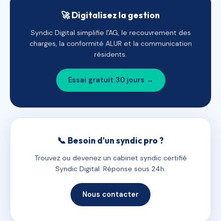
🚀 Digitalisez la gestion
Syndic Digital simplifie l'AG, le recouvrement des
charges, la conformité ALUR et la communication
résidents.
Essai gratuit 30 jours →
📞 Besoin d'un syndic pro ?
Trouvez ou devenez un cabinet syndic certifié
Syndic Digital. Réponse sous 24h.
Nous contacter