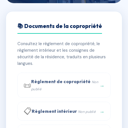
🇫🇷 RFRAC6500029
23 RUE ABBE DE L'EPEE
📚 Documents de la copropriété
📍 23 r abbe de l'epee 13005 Marseille
Consultez le règlement de copropriété, le
✓ Immatriculée
🏠 9 lots
🏗 1 bâtiment(s)
règlement intérieur et les consignes de
sécurité de la résidence, traduits en plusieurs
langues.
📞 Contacter Syndic Digital
💬 WhatsApp
✉ Email
Règlement de copropriété
Non
📜
→
publié
📋
→
Règlement intérieur
Non publié