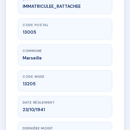
IMMATRICULEE_RATTACHEE
www.vme.plus/AC6500029
23 RUE ABBE DE L'EPEE
23 r abbe de l'epee
13005 Marseille
CODE POSTAL
13005
COMMUNE
Marseille
CODE INSEE
13205
DATE RÈGLEMENT
23/10/1941
DERNIÈRE MODIF.