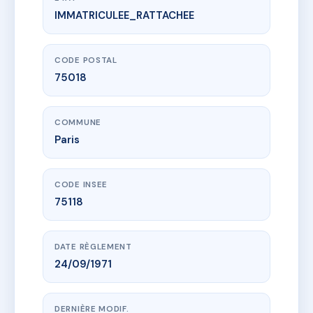
IMMATRICULEE_RATTACHEE
www.vme.plus/AC6502348
30 ROSES
30 r des roses
75018 Paris
CODE POSTAL
75018
COMMUNE
Paris
CODE INSEE
75118
DATE RÈGLEMENT
24/09/1971
DERNIÈRE MODIF.