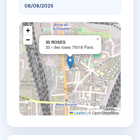
08/08/2025
+
−
×
30 ROSES
30 r des roses 75018 Paris
Leaflet
|
© OpenStreetMap