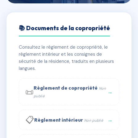
🇫🇷 RFRAC6502348
30 ROSES
📚 Documents de la copropriété
📍 30 r des roses 75018 Paris
Consultez le règlement de copropriété, le
✓ Immatriculée
🏠 70 lots
🏗 1 bâtiment(s)
règlement intérieur et les consignes de
sécurité de la résidence, traduits en plusieurs
langues.
📞 Contacter Syndic Digital
💬 WhatsApp
✉ Email
Règlement de copropriété
Non
📜
→
publié
📋
→
Règlement intérieur
Non publié