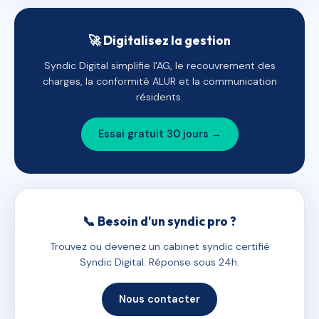
🚀 Digitalisez la gestion
Syndic Digital simplifie l'AG, le recouvrement des
charges, la conformité ALUR et la communication
résidents.
Essai gratuit 30 jours →
📞 Besoin d'un syndic pro ?
Trouvez ou devenez un cabinet syndic certifié
Syndic Digital. Réponse sous 24h.
Nous contacter