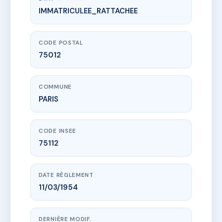
IMMATRICULEE_RATTACHEE
www.vme.plus/AC6503908
5 RUE BAULANT - MS37939
5 Rue Baulant
75012 PARIS
CODE POSTAL
75012
COMMUNE
PARIS
CODE INSEE
75112
DATE RÈGLEMENT
11/03/1954
DERNIÈRE MODIF.