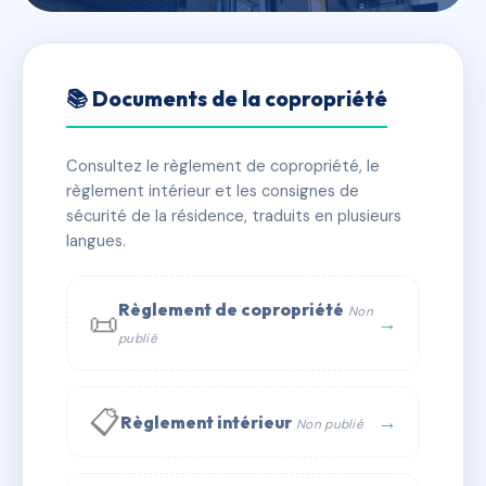
🇫🇷 RFRAC6503908
5 RUE BAULANT - MS37939
📚 Documents de la copropriété
📍 5 RUE BAULANT 75012 PARIS
Consultez le règlement de copropriété, le
✓ Immatriculée
🏠 16 lots
🏗 1 bâtiment(s)
règlement intérieur et les consignes de
sécurité de la résidence, traduits en plusieurs
langues.
📞 Contacter Syndic Digital
💬 WhatsApp
✉ Email
Règlement de copropriété
Non
📜
→
publié
📋
→
Règlement intérieur
Non publié