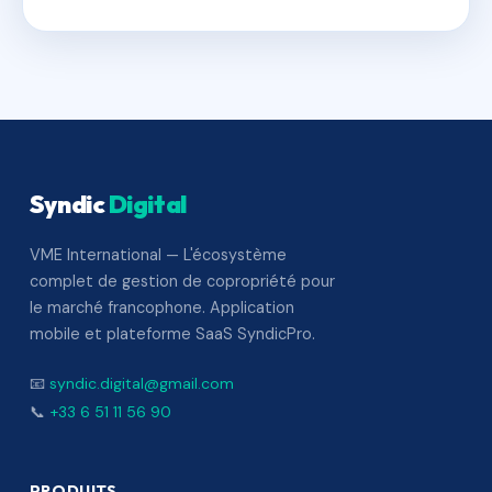
Syndic
Digital
VME International — L'écosystème
complet de gestion de copropriété pour
le marché francophone. Application
mobile et plateforme SaaS SyndicPro.
📧
syndic.digital@gmail.com
📞
+33 6 51 11 56 90
PRODUITS