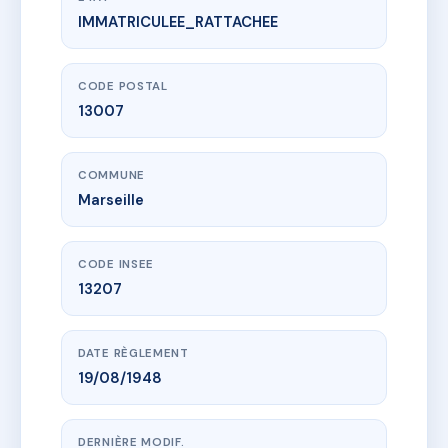
IMMATRICULEE_RATTACHEE
www.vme.plus/AC6511174
3 AV DE LA CORSE
3 Avenue de la corse
13007 Marseille
CODE POSTAL
13007
COMMUNE
Marseille
CODE INSEE
13207
DATE RÈGLEMENT
19/08/1948
DERNIÈRE MODIF.