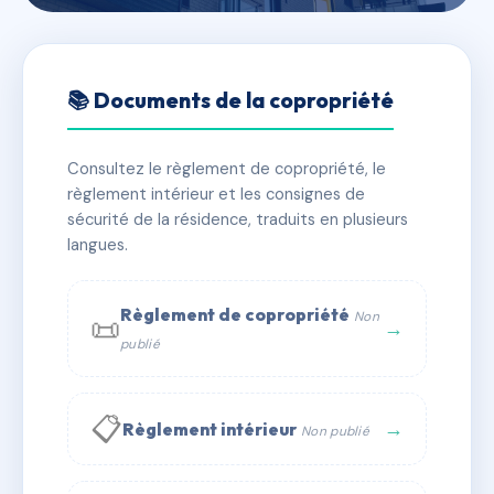
🇫🇷 RFRAC6511174
3 AV DE LA CORSE
📚 Documents de la copropriété
📍 3 AVENUE DE LA CORSE 13007 Marseille
Consultez le règlement de copropriété, le
✓ Immatriculée
🏠 31 lots
🏗 1 bâtiment(s)
règlement intérieur et les consignes de
sécurité de la résidence, traduits en plusieurs
langues.
📞 Contacter Syndic Digital
💬 WhatsApp
✉ Email
Règlement de copropriété
Non
📜
→
publié
📋
→
Règlement intérieur
Non publié