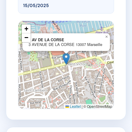
15/05/2025
+
−
×
3 AV DE LA CORSE
3 AVENUE DE LA CORSE 13007 Marseille
Leaflet
|
© OpenStreetMap