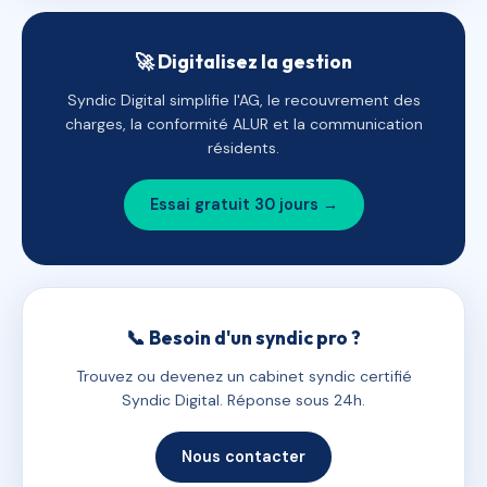
🚀 Digitalisez la gestion
Syndic Digital simplifie l'AG, le recouvrement des
charges, la conformité ALUR et la communication
résidents.
Essai gratuit 30 jours →
📞 Besoin d'un syndic pro ?
Trouvez ou devenez un cabinet syndic certifié
Syndic Digital. Réponse sous 24h.
Nous contacter