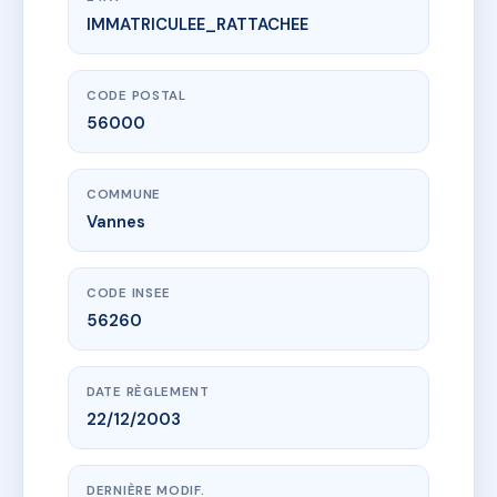
IMMATRICULEE_RATTACHEE
www.vme.plus/AC6514483
LES PYRAMIDES
86 av de la marne
56000 Vannes
CODE POSTAL
56000
COMMUNE
Vannes
CODE INSEE
56260
DATE RÈGLEMENT
22/12/2003
DERNIÈRE MODIF.