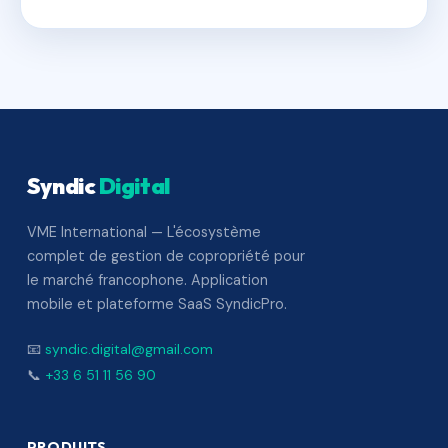
Syndic
Digital
VME International — L'écosystème
complet de gestion de copropriété pour
le marché francophone. Application
mobile et plateforme SaaS SyndicPro.
📧
syndic.digital@gmail.com
📞
+33 6 51 11 56 90
PRODUITS