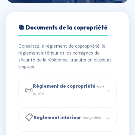
🇫🇷 RFRAC6514483
LES PYRAMIDES
📚 Documents de la copropriété
📍 86 av de la marne 56000 Vannes
Consultez le règlement de copropriété, le
✓ Immatriculée
🏠 5 lots
🏗 1 bâtiment(s)
règlement intérieur et les consignes de
sécurité de la résidence, traduits en plusieurs
langues.
📞 Contacter Syndic Digital
💬 WhatsApp
✉ Email
Règlement de copropriété
Non
📜
→
publié
📋
→
Règlement intérieur
Non publié