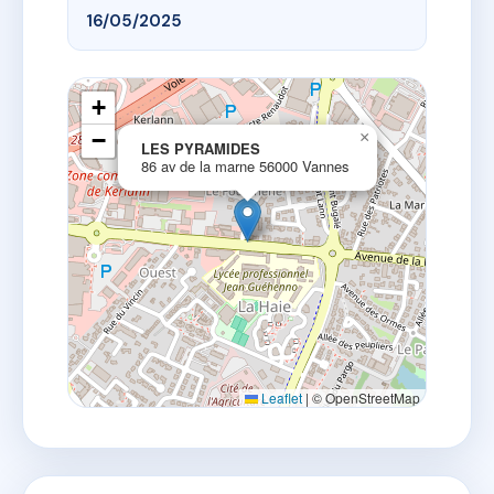
16/05/2025
+
−
×
LES PYRAMIDES
86 av de la marne 56000 Vannes
Leaflet
|
© OpenStreetMap