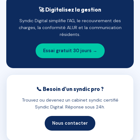
🚀 Digitalisez la gestion
Syndic Digital simplifie l'AG, le recouvrement des
charges, la conformité ALUR et la communication
résidents.
Essai gratuit 30 jours →
📞 Besoin d'un syndic pro ?
Trouvez ou devenez un cabinet syndic certifié
Syndic Digital. Réponse sous 24h.
Nous contacter