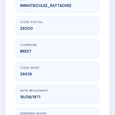
IMMATRICULEE_RATTACHEE
www.vme.plus/AC6527683
3 RUE KERVEGUEN
3 r de kerveguen
29200 BREST
CODE POSTAL
29200
COMMUNE
BREST
CODE INSEE
29019
DATE RÈGLEMENT
18/06/1971
DERNIÈRE MODIF.