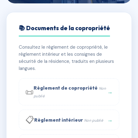
🇫🇷 RFRAC6527683
3 RUE KERVEGUEN
📚 Documents de la copropriété
📍 3 r de kerveguen 29200 BREST
Consultez le règlement de copropriété, le
✓ Immatriculée
🏠 17 lots
🏗 1 bâtiment(s)
règlement intérieur et les consignes de
sécurité de la résidence, traduits en plusieurs
langues.
📞 Contacter Syndic Digital
💬 WhatsApp
✉ Email
Règlement de copropriété
Non
📜
→
publié
📋
→
Règlement intérieur
Non publié