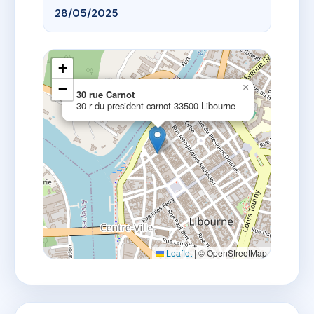
28/05/2025
+
−
×
30 rue Carnot
30 r du president carnot 33500 Libourne
Leaflet
|
© OpenStreetMap