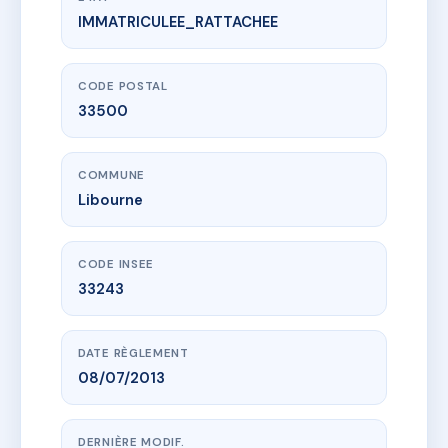
IMMATRICULEE_RATTACHEE
www.vme.plus/AC6528004
30 rue Carnot
30 r du president carnot
33500 Libourne
CODE POSTAL
33500
COMMUNE
Libourne
CODE INSEE
33243
DATE RÈGLEMENT
08/07/2013
DERNIÈRE MODIF.