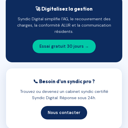
🚀 Digitalisez la gestion
Syndic Digital simplifie l'AG, le recouvrement des
charges, la conformité ALUR et la communication
résidents.
Essai gratuit 30 jours →
📞 Besoin d'un syndic pro ?
Trouvez ou devenez un cabinet syndic certifié
Syndic Digital. Réponse sous 24h.
Nous contacter