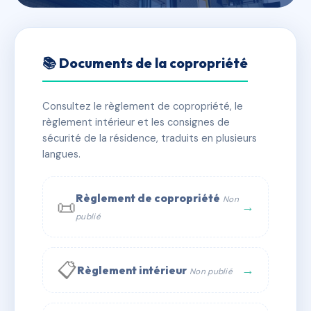
🇫🇷 RFRAC6528004
30 rue Carnot
📚 Documents de la copropriété
📍 30 r du president carnot 33500 Libourne
Consultez le règlement de copropriété, le
✓ Immatriculée
🏠 7 lots
🏗 1 bâtiment(s)
règlement intérieur et les consignes de
sécurité de la résidence, traduits en plusieurs
langues.
📞 Contacter Syndic Digital
💬 WhatsApp
✉ Email
Règlement de copropriété
Non
📜
→
publié
📋
→
Règlement intérieur
Non publié