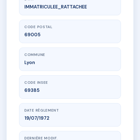
IMMATRICULEE_RATTACHEE
www.vme.plus/AC6532790
39 RUE DE LA GARDE
39 r de la garde
69005 Lyon
CODE POSTAL
69005
COMMUNE
Lyon
CODE INSEE
69385
DATE RÈGLEMENT
19/07/1972
DERNIÈRE MODIF.