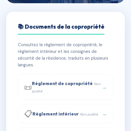
🇫🇷 RFRAC6532790
39 RUE DE LA GARDE
📚 Documents de la copropriété
📍 39 r de la garde 69005 Lyon
Consultez le règlement de copropriété, le
✓ Immatriculée
🏠 47 lots
🏗 1 bâtiment(s)
règlement intérieur et les consignes de
sécurité de la résidence, traduits en plusieurs
langues.
📞 Contacter Syndic Digital
💬 WhatsApp
✉ Email
Règlement de copropriété
Non
📜
→
publié
📋
→
Règlement intérieur
Non publié