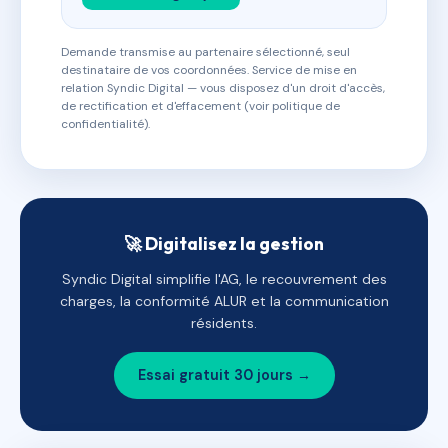
Demande transmise au partenaire sélectionné, seul
destinataire de vos coordonnées. Service de mise en
relation Syndic Digital — vous disposez d'un droit d'accès,
de rectification et d'effacement (voir politique de
confidentialité).
🚀 Digitalisez la gestion
Syndic Digital simplifie l'AG, le recouvrement des
charges, la conformité ALUR et la communication
résidents.
Essai gratuit 30 jours →