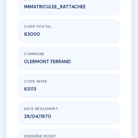
IMMATRICULEE_RATTACHEE
www.vme.plus/AC6533459
ANDREA C
25 rue Morel-Ladeuil
63000 CLERMONT FERRAND
CODE POSTAL
63000
COMMUNE
CLERMONT FERRAND
CODE INSEE
63113
DATE RÈGLEMENT
28/04/1970
DERNIÈRE MODIF.