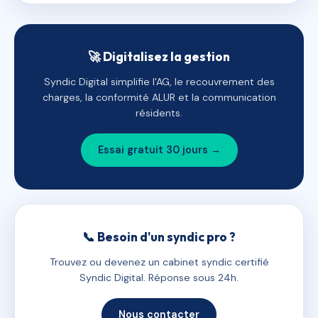
🚀 Digitalisez la gestion
Syndic Digital simplifie l'AG, le recouvrement des
charges, la conformité ALUR et la communication
résidents.
Essai gratuit 30 jours →
📞 Besoin d'un syndic pro ?
Trouvez ou devenez un cabinet syndic certifié
Syndic Digital. Réponse sous 24h.
Nous contacter