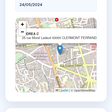
24/05/2024
+
−
×
ANDREA C
25 rue Morel Ladeuil 63000 CLERMONT FERRAND
Leaflet
|
© OpenStreetMap