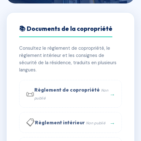
🇫🇷 RFRAC6533459
ANDREA C
📚 Documents de la copropriété
📍 25 rue Morel Ladeuil 63000 CLERMONT FERRAND
Consultez le règlement de copropriété, le
✓ Immatriculée
🏠 103 lots
🏗 1 bâtiment(s)
règlement intérieur et les consignes de
sécurité de la résidence, traduits en plusieurs
langues.
📞 Contacter Syndic Digital
💬 WhatsApp
✉ Email
Règlement de copropriété
Non
📜
→
publié
📋
→
Règlement intérieur
Non publié