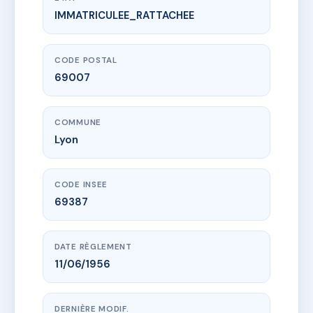
IMMATRICULEE_RATTACHEE
www.vme.plus/AC6534853
38 COURS GAMBETTA
38 crs gambetta
69007 Lyon
CODE POSTAL
69007
COMMUNE
Lyon
CODE INSEE
69387
DATE RÈGLEMENT
11/06/1956
DERNIÈRE MODIF.