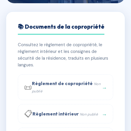
🇫🇷 RFRAC6534853
38 COURS GAMBETTA
📚 Documents de la copropriété
📍 38 crs gambetta 69007 Lyon
Consultez le règlement de copropriété, le
✓ Immatriculée
🏠 59 lots
🏗 1 bâtiment(s)
règlement intérieur et les consignes de
sécurité de la résidence, traduits en plusieurs
langues.
📞 Contacter Syndic Digital
💬 WhatsApp
✉ Email
Règlement de copropriété
Non
📜
→
publié
📋
→
Règlement intérieur
Non publié