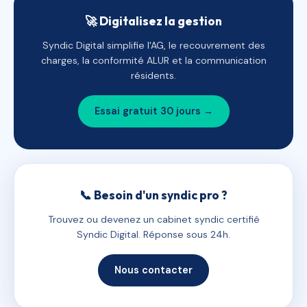
🚀 Digitalisez la gestion
Syndic Digital simplifie l'AG, le recouvrement des
charges, la conformité ALUR et la communication
résidents.
Essai gratuit 30 jours →
📞 Besoin d'un syndic pro ?
Trouvez ou devenez un cabinet syndic certifié
Syndic Digital. Réponse sous 24h.
Nous contacter