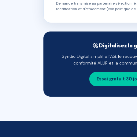
Demande transmise au partenaire sélectionné, s
rectification et d'effacement (voir politique de 
🚀 Digitalisez la 
Syndic Digital simplifie l'AG, le reco
conformité ALUR et la communi
Essai gratuit 30 j