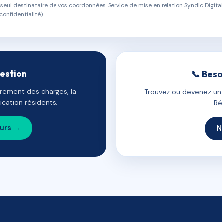
eul destinataire de vos coordonnées. Service de mise en relation Syndic Digital
confidentialité).
gestion
📞 Beso
uvrement des charges, la
Trouvez ou devenez un c
cation résidents.
Ré
ours →
N