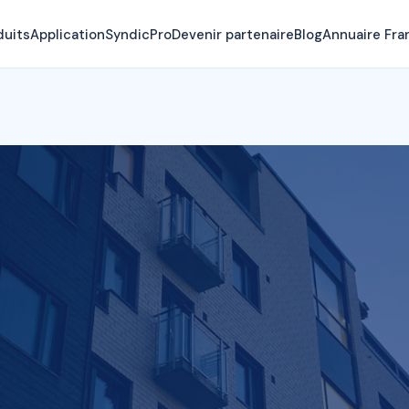
duits
Application
SyndicPro
Devenir partenaire
Blog
Annuaire Fra