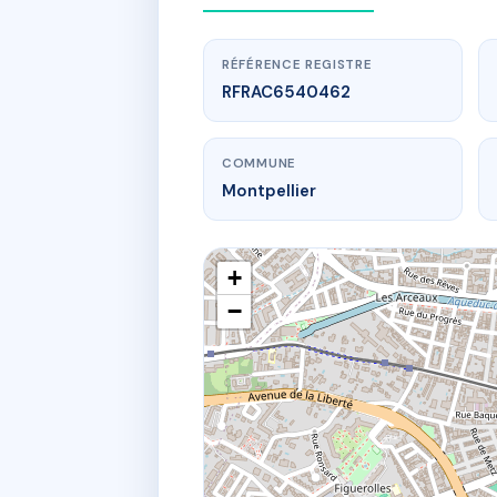
RÉFÉRENCE REGISTRE
RFRAC6540462
COMMUNE
Montpellier
+
−
www.
10
10 r des t