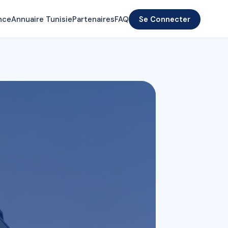
nce
Annuaire Tunisie
Partenaires
FAQ
Se Connecter