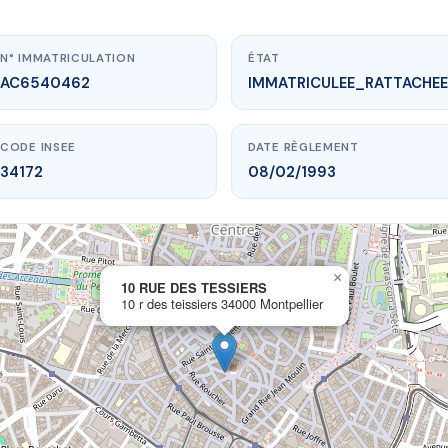
N° IMMATRICULATION
ÉTAT
AC6540462
IMMATRICULEE_RATTACHEE
CODE INSEE
DATE RÈGLEMENT
34172
08/02/1993
×
vme.plus/AC6540462
10 RUE DES TESSIERS
10 r des teissiers 34000 Montpellier
 RUE DES TESSIERS
eissiers
34000 Montpellier