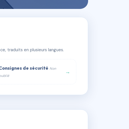
e, traduits en plusieurs langues.
Consignes de sécurité
Non
→
publié
web :
om