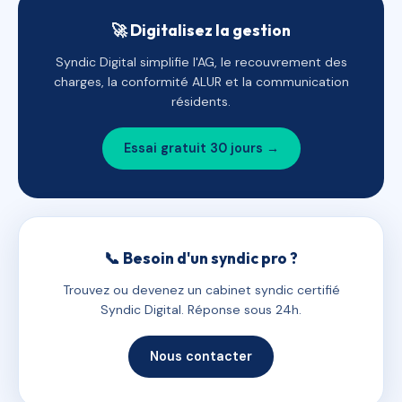
🚀 Digitalisez la gestion
Syndic Digital simplifie l'AG, le recouvrement des
charges, la conformité ALUR et la communication
résidents.
Essai gratuit 30 jours →
📞 Besoin d'un syndic pro ?
Trouvez ou devenez un cabinet syndic certifié
Syndic Digital. Réponse sous 24h.
Nous contacter