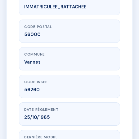
IMMATRICULEE_RATTACHEE
www.vme.plus/AC6541031
6 RUE THIERS
6 r thiers
56000 Vannes
CODE POSTAL
56000
COMMUNE
Vannes
CODE INSEE
56260
DATE RÈGLEMENT
25/10/1985
DERNIÈRE MODIF.