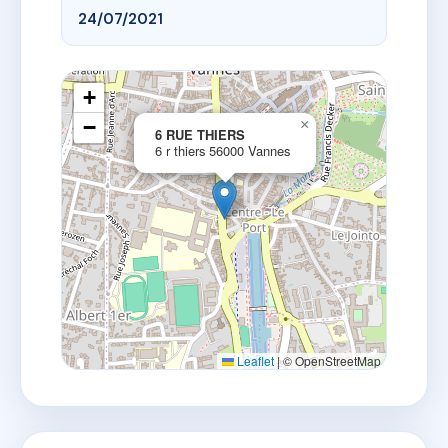
24/07/2021
+
−
×
6 RUE THIERS
6 r thiers 56000 Vannes
Leaflet
|
© OpenStreetMap