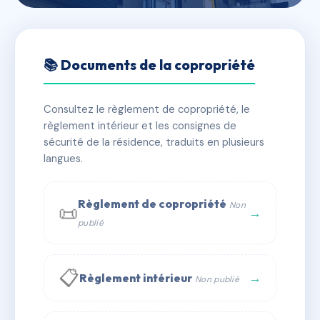
🇫🇷 RFRAC6541031
6 RUE THIERS
📚 Documents de la copropriété
📍 6 r thiers 56000 Vannes
Consultez le règlement de copropriété, le
✓ Immatriculée
🏠 16 lots
🏗 1 bâtiment(s)
règlement intérieur et les consignes de
sécurité de la résidence, traduits en plusieurs
langues.
📞 Contacter Syndic Digital
💬 WhatsApp
✉ Email
Règlement de copropriété
Non
📜
→
publié
📋
→
Règlement intérieur
Non publié