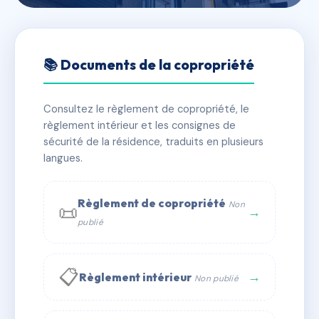
🇫🇷 RFRAC6544340
SDC 7 RUE DE LA SOURCE -
📚 Documents de la copropriété
NANCY
Consultez le règlement de copropriété, le
📍 7 r de la source 54000 Nancy
règlement intérieur et les consignes de
✓ Immatriculée
🏠 8 lots
🏗 1 bâtiment(s)
sécurité de la résidence, traduits en plusieurs
langues.
📞 Contacter Syndic Digital
💬 WhatsApp
Règlement de copropriété
Non
📜
✉ Email
→
publié
📋
→
Règlement intérieur
Non publié