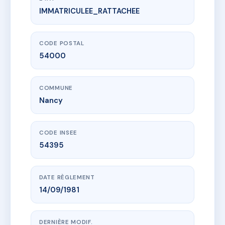
IMMATRICULEE_RATTACHEE
www.vme.plus/AC6544340
SDC 7 RUE DE LA SOURCE - NANCY
7 r de la source
54000 Nancy
CODE POSTAL
54000
COMMUNE
Nancy
CODE INSEE
54395
DATE RÈGLEMENT
14/09/1981
DERNIÈRE MODIF.