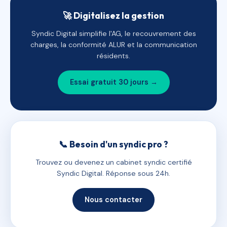
🚀 Digitalisez la gestion
Syndic Digital simplifie l'AG, le recouvrement des
charges, la conformité ALUR et la communication
résidents.
Essai gratuit 30 jours →
📞 Besoin d'un syndic pro ?
Trouvez ou devenez un cabinet syndic certifié
Syndic Digital. Réponse sous 24h.
Nous contacter