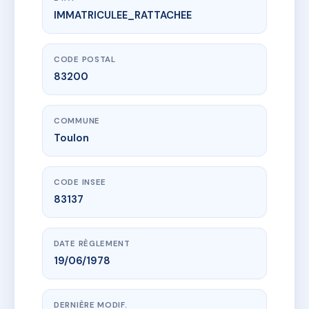
IMMATRICULEE_RATTACHEE
www.vme.plus/AC6547236
LES JARDINS DE RIGOUMEL
161 che de rigoumel
83200 Toulon
CODE POSTAL
83200
COMMUNE
Toulon
CODE INSEE
83137
DATE RÈGLEMENT
19/06/1978
DERNIÈRE MODIF.