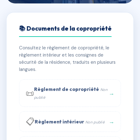
🇫🇷 RFRAC6547236
LES JARDINS DE RIGOUMEL
📚 Documents de la copropriété
📍 161 che de rigoumel 83200 Toulon
Consultez le règlement de copropriété, le
✓ Immatriculée
🏠 50 lots
🏗 3 bâtiment(s)
règlement intérieur et les consignes de
sécurité de la résidence, traduits en plusieurs
langues.
📞 Contacter Syndic Digital
💬 WhatsApp
✉ Email
Règlement de copropriété
Non
📜
→
publié
📋
→
Règlement intérieur
Non publié