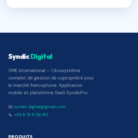
Syndic
Digital
VME International — L'écosystème
complet de gestion de copropriété pour
le marché francophone. Application
mobile et plateforme SaaS SyndicPro.
📧
syndic.digital@gmail.com
📞
+33 6 51 11 56 90
PRODUITS