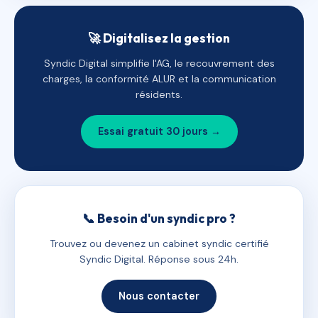
🚀 Digitalisez la gestion
Syndic Digital simplifie l'AG, le recouvrement des
charges, la conformité ALUR et la communication
résidents.
Essai gratuit 30 jours →
📞 Besoin d'un syndic pro ?
Trouvez ou devenez un cabinet syndic certifié
Syndic Digital. Réponse sous 24h.
Nous contacter