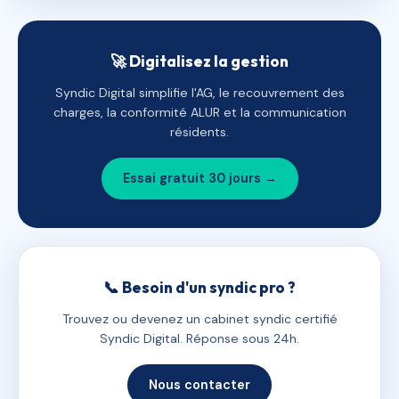
🚀 Digitalisez la gestion
Syndic Digital simplifie l'AG, le recouvrement des
charges, la conformité ALUR et la communication
résidents.
Essai gratuit 30 jours →
📞 Besoin d'un syndic pro ?
Trouvez ou devenez un cabinet syndic certifié
Syndic Digital. Réponse sous 24h.
Nous contacter