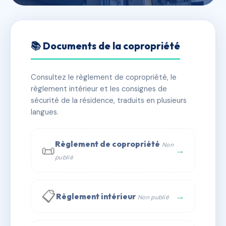
🇫🇷 RFRAC6553994
RESIDENCE ELEONORA
📚 Documents de la copropriété
📍 110 rue pascal paoli, 20230 San-Nicolao
Consultez le règlement de copropriété, le
✓ Immatriculée
🏠 5 lots
🏗 1 bâtiment(s)
règlement intérieur et les consignes de
sécurité de la résidence, traduits en plusieurs
langues.
📞 Contacter Syndic Digital
💬 WhatsApp
✉ Email
Règlement de copropriété
Non
📜
→
publié
📋
→
Règlement intérieur
Non publié