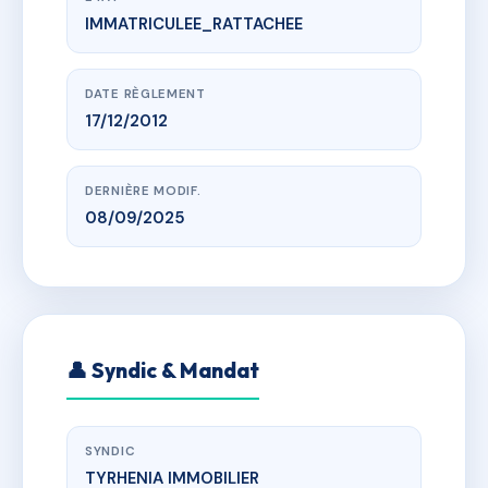
IMMATRICULEE_RATTACHEE
www.vme.plus/AC6553994
RESIDENCE ELEONORA
110 rue pascal paoli, 20230 San-Nicolao
DATE RÈGLEMENT
17/12/2012
DERNIÈRE MODIF.
08/09/2025
👤 Syndic & Mandat
SYNDIC
TYRHENIA IMMOBILIER