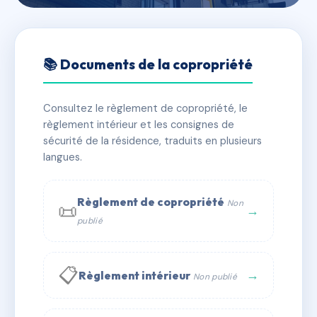
🇫🇷 RFRAC6566863
14 BOIROT
📚 Documents de la copropriété
📍 14 r boirot 63000 Clermont-Ferrand
Consultez le règlement de copropriété, le
✓ Immatriculée
🏠 12 lots
🏗 1 bâtiment(s)
règlement intérieur et les consignes de
sécurité de la résidence, traduits en plusieurs
langues.
📞 Contacter Syndic Digital
💬 WhatsApp
✉ Email
Règlement de copropriété
Non
📜
→
publié
📋
→
Règlement intérieur
Non publié