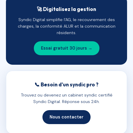
🚀 Digitalisez la gestion
Syndic Digital simplifie l'AG, le recouvrement des
charges, la conformité ALUR et la communication
résidents.
Essai gratuit 30 jours →
📞 Besoin d'un syndic pro ?
Trouvez ou devenez un cabinet syndic certifié
Syndic Digital. Réponse sous 24h.
Nous contacter