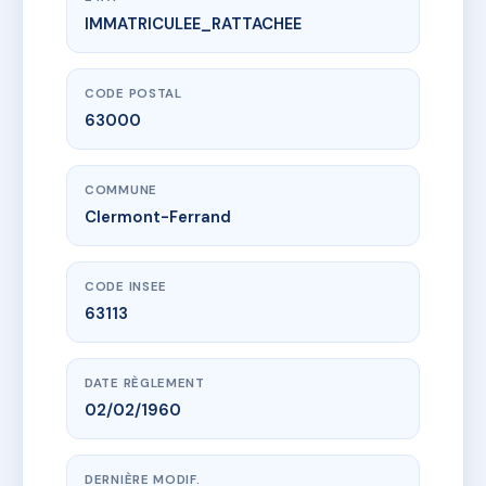
IMMATRICULEE_RATTACHEE
www.vme.plus/AC6566863
14 BOIROT
14 r boirot
63000 Clermont-Ferrand
CODE POSTAL
63000
COMMUNE
Clermont-Ferrand
CODE INSEE
63113
DATE RÈGLEMENT
02/02/1960
DERNIÈRE MODIF.