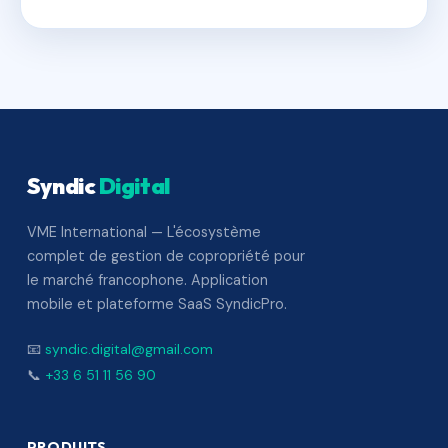
Syndic
Digital
VME International — L'écosystème
complet de gestion de copropriété pour
le marché francophone. Application
mobile et plateforme SaaS SyndicPro.
📧
syndic.digital@gmail.com
📞
+33 6 51 11 56 90
PRODUITS