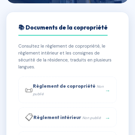
🇫🇷 RFRAC6580211
CARRE VOLTAIRE BAT C
📚 Documents de la copropriété
VOL.3
Consultez le règlement de copropriété, le
📍 28 av voltaire 01210 Ferney-Voltaire
règlement intérieur et les consignes de
✓ Immatriculée
🏠 31 lots
🏗 1 bâtiment(s)
sécurité de la résidence, traduits en plusieurs
langues.
📞 Contacter Syndic Digital
💬 WhatsApp
Règlement de copropriété
Non
📜
✉ Email
→
publié
📋
→
Règlement intérieur
Non publié