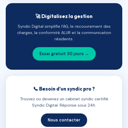
🚀 Digitalisez la gestion
Syndic Digital simplifie l'AG, le recouvrement des
charges, la conformité ALUR et la communication
résidents.
Essai gratuit 30 jours →
📞 Besoin d'un syndic pro ?
Trouvez ou devenez un cabinet syndic certifié
Syndic Digital. Réponse sous 24h.
Nous contacter