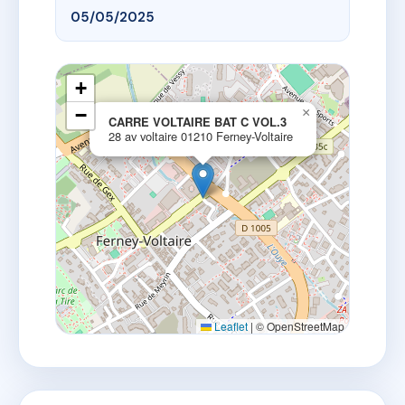
05/05/2025
+
−
×
CARRE VOLTAIRE BAT C VOL.3
28 av voltaire 01210 Ferney-Voltaire
Leaflet
|
© OpenStreetMap