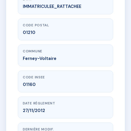
IMMATRICULEE_RATTACHEE
www.vme.plus/AC6580211
CARRE VOLTAIRE BAT C VOL.3
28 av voltaire
01210 Ferney-Voltaire
CODE POSTAL
01210
COMMUNE
Ferney-Voltaire
CODE INSEE
01160
DATE RÈGLEMENT
27/11/2012
DERNIÈRE MODIF.