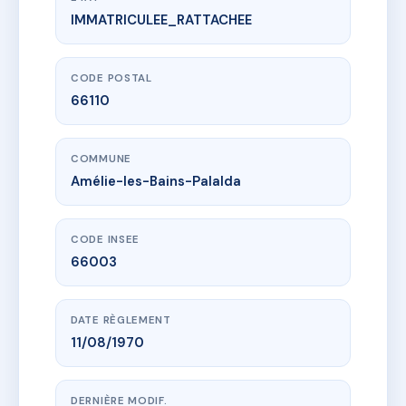
IMMATRICULEE_RATTACHEE
www.vme.plus/AC6608376
221 RES. SAINT BERNARD
4 av du vallespir
66110 Amélie-les-Bains-Palalda
CODE POSTAL
66110
COMMUNE
Amélie-les-Bains-Palalda
CODE INSEE
66003
DATE RÈGLEMENT
11/08/1970
DERNIÈRE MODIF.