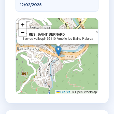
12/02/2025
+
−
×
221 RES. SAINT BERNARD
4 av du vallespir 66110 Amélie-les-Bains-Palalda
Leaflet
|
© OpenStreetMap