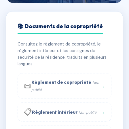
🇫🇷 RFRAC6608376
221 RES. SAINT BERNARD
📚 Documents de la copropriété
📍 4 av du vallespir 66110 Amélie-les-Bains-Palalda
Consultez le règlement de copropriété, le
✓ Immatriculée
🏠 11 lots
🏗 1 bâtiment(s)
règlement intérieur et les consignes de
sécurité de la résidence, traduits en plusieurs
langues.
📞 Contacter Syndic Digital
💬 WhatsApp
✉ Email
Règlement de copropriété
Non
📜
→
publié
📋
→
Règlement intérieur
Non publié