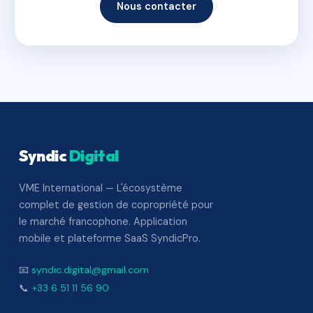
Nous contacter
Syndic
Digital
VME International — L'écosystème
complet de gestion de copropriété pour
le marché francophone. Application
mobile et plateforme SaaS SyndicPro.
📧
syndic.digital@gmail.com
📞
+33 6 51 11 56 90