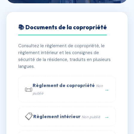
🇫🇷 RFRAC6609937
copropriété LENOIR
📚 Documents de la copropriété
📍 Flers 61100
Consultez le règlement de copropriété, le
✓ Immatriculée
🏠 26 lots
🏗 1 bâtiment(s)
règlement intérieur et les consignes de
sécurité de la résidence, traduits en plusieurs
langues.
📞 Contacter Syndic Digital
💬 WhatsApp
✉ Email
Règlement de copropriété
Non
📜
→
publié
📋
→
Règlement intérieur
Non publié