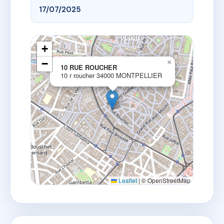
17/07/2025
+
−
×
10 RUE ROUCHER
10 r roucher 34000 MONTPELLIER
Leaflet
|
© OpenStreetMap