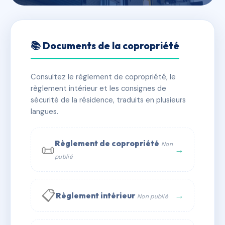
🇫🇷 RFRAC6611651
10 RUE ROUCHER
📚 Documents de la copropriété
📍 10 r roucher 34000 MONTPELLIER
Consultez le règlement de copropriété, le
✓ Immatriculée
🏠 6 lots
🏗 1 bâtiment(s)
règlement intérieur et les consignes de
sécurité de la résidence, traduits en plusieurs
langues.
📞 Contacter Syndic Digital
💬 WhatsApp
✉ Email
Règlement de copropriété
Non
📜
→
publié
📋
→
Règlement intérieur
Non publié