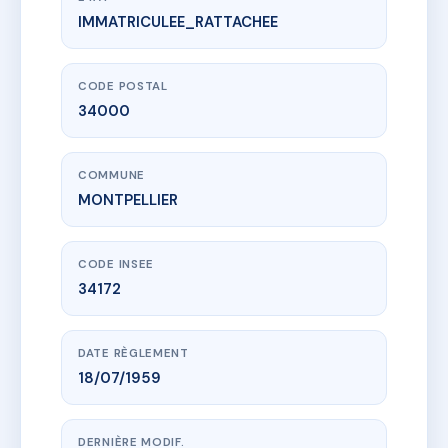
IMMATRICULEE_RATTACHEE
www.vme.plus/AC6611651
10 RUE ROUCHER
10 r roucher
34000 MONTPELLIER
CODE POSTAL
34000
COMMUNE
MONTPELLIER
CODE INSEE
34172
DATE RÈGLEMENT
18/07/1959
DERNIÈRE MODIF.