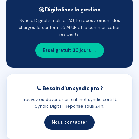
🚀 Digitalisez la gestion
Syndic Digital simplifie l'AG, le recouvrement des
charges, la conformité ALUR et la communication
résidents.
Essai gratuit 30 jours →
📞 Besoin d'un syndic pro ?
Trouvez ou devenez un cabinet syndic certifié
Syndic Digital. Réponse sous 24h.
Nous contacter