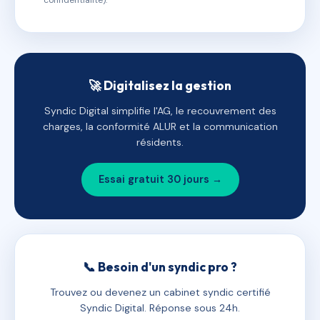
confidentialité).
🚀 Digitalisez la gestion
Syndic Digital simplifie l'AG, le recouvrement des
charges, la conformité ALUR et la communication
résidents.
Essai gratuit 30 jours →
📞 Besoin d'un syndic pro ?
Trouvez ou devenez un cabinet syndic certifié
Syndic Digital. Réponse sous 24h.