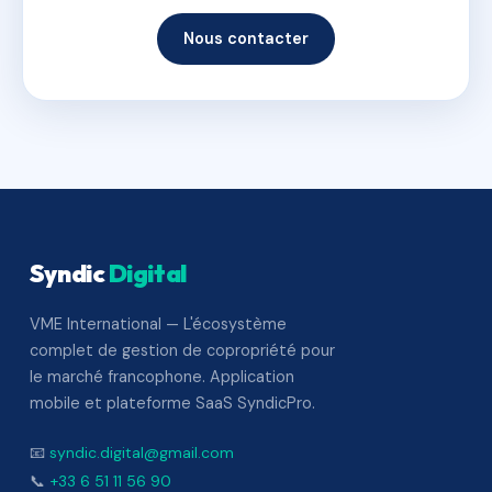
Nous contacter
Syndic
Digital
VME International — L'écosystème
complet de gestion de copropriété pour
le marché francophone. Application
mobile et plateforme SaaS SyndicPro.
📧
syndic.digital@gmail.com
📞
+33 6 51 11 56 90