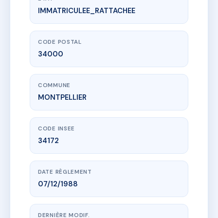
IMMATRICULEE_RATTACHEE
www.vme.plus/AC6612568
8 RUE D'ALGER
8 r d'alger
34000 MONTPELLIER
CODE POSTAL
34000
COMMUNE
MONTPELLIER
CODE INSEE
34172
DATE RÈGLEMENT
07/12/1988
DERNIÈRE MODIF.