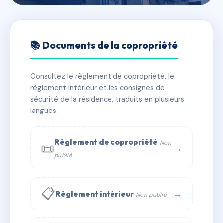
🇫🇷 RFRAC6612568
8 RUE D'ALGER
📚 Documents de la copropriété
📍 8 r d'alger 34000 MONTPELLIER
Consultez le règlement de copropriété, le
✓ Immatriculée
🏠 10 lots
🏗 1 bâtiment(s)
règlement intérieur et les consignes de
sécurité de la résidence, traduits en plusieurs
langues.
📞 Contacter Syndic Digital
💬 WhatsApp
✉ Email
Règlement de copropriété
Non
📜
→
publié
📋
→
Règlement intérieur
Non publié