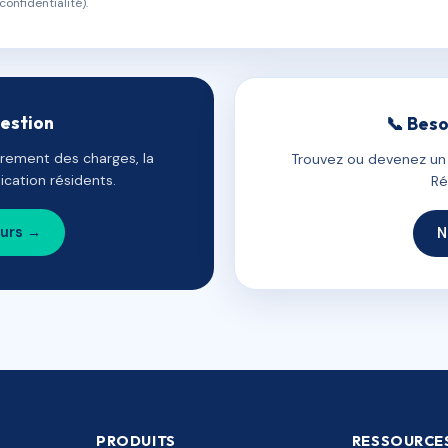
confidentialité).
gestion
📞 Beso
uvrement des charges, la
Trouvez ou devenez un c
cation résidents.
Ré
ours →
N
PRODUITS
RESSOURCE