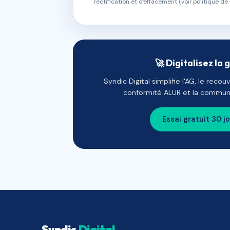
rectification et d'effacement (voir politique de 
🚀 Digitalisez la 
Syndic Digital simplifie l'AG, le reco
conformité ALUR et la communi
Essai gratuit 30 j
Syndic
Digital