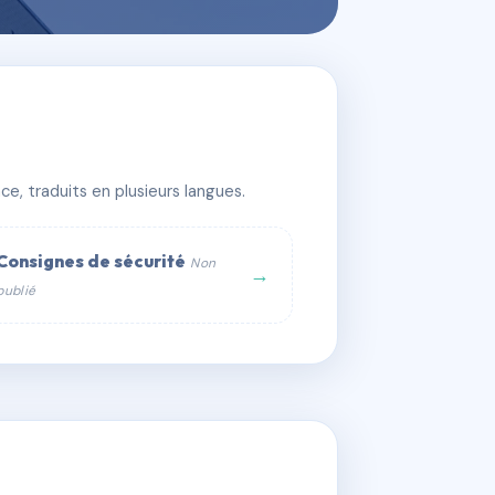
e, traduits en plusieurs langues.
Consignes de sécurité
Non
→
publié
web :
om