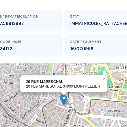
N° IMMATRICULATION
ÉTAT
AC6613897
IMMATRICULEE_RATTACHEE
CODE INSEE
DATE RÈGLEMENT
34172
16/07/1958
×
vme.plus/AC6613897
20 RUE MARESCHAL
20 Rue MARESCHAL 34000 MONTPELLIER
0 RUE MARESCHAL
eschal
34000 MONTPELLIER