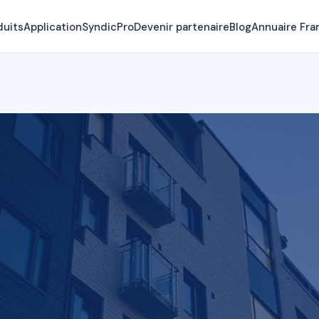
duits
Application
SyndicPro
Devenir partenaire
Blog
Annuaire Fra