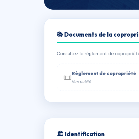
🇫🇷 RFRAC6613897
📚 Documents de la copropr
20 RUE MARE
📍 20 Rue MARESCHAL 34000 MONT
Consultez le règlement de copropriété, 
✓ Immatriculée
🏠 8 lots
🏗 1 bâ
Règlement de copropriété
📜
Non publié
📞 Contacter Syndic Digital

Coproprié
229 
N°
w
🏛 Identification