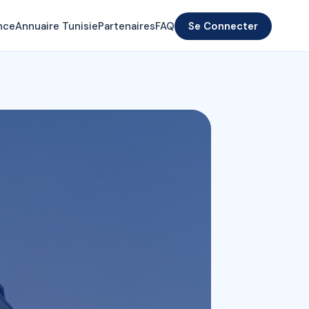
nce
Annuaire Tunisie
Partenaires
FAQ
Se Connecter