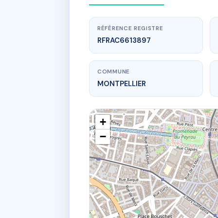
RÉFÉRENCE REGISTRE
RFRAC6613897
COMMUNE
MONTPELLIER
+
−
www.
2
20 r mar