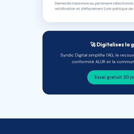
Demande transmise au partenaire sélectionné, s
rectification et d'effacement (voir politique de 
🚀 Digitalisez la 
Syndic Digital simplifie l'AG, le reco
conformité ALUR et la communi
Essai gratuit 30 j