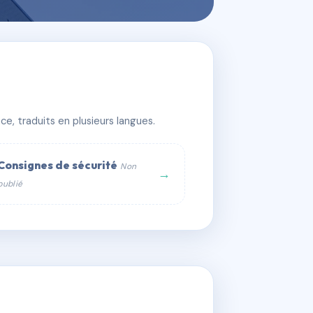
e, traduits en plusieurs langues.
Consignes de sécurité
Non
→
publié
web :
om