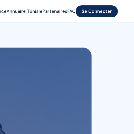
nce
Annuaire Tunisie
Partenaires
FAQ
Se Connecter