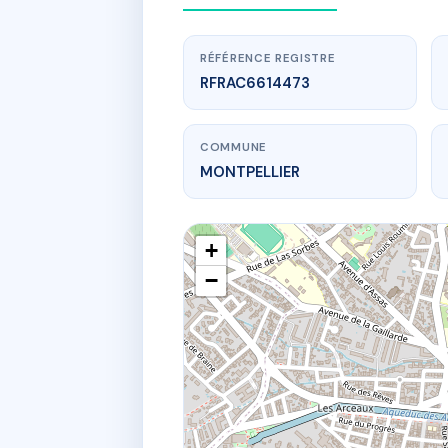
RÉFÉRENCE REGISTRE
RFRAC6614473
COMMUNE
MONTPELLIER
+
−
www.
5 r ver