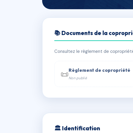
🇫🇷 RFRAC6614473
📚 Documents de la copropr
5 RUE VERDAL
📍 5 Rue VERDALE 34000 MONTPELL
Consultez le règlement de copropriété, 
✓ Immatriculée
🏠 7 lots
🏗 1 bâ
Règlement de copropriété
📜
Non publié
📞 Contacter Syndic Digital

Coproprié
229 
N°
w
🏛 Identification