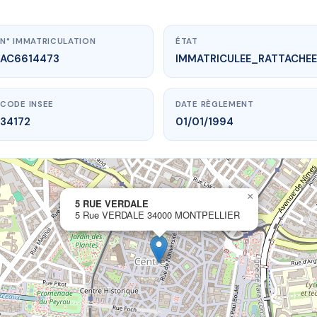
N° IMMATRICULATION
ÉTAT
AC6614473
IMMATRICULEE_RATTACHEE
CODE INSEE
DATE RÈGLEMENT
34172
01/01/1994
×
vme.plus/AC6614473
5 RUE VERDALE
5 Rue VERDALE 34000 MONTPELLIER
5 RUE VERDALE
dale
34000 MONTPELLIER