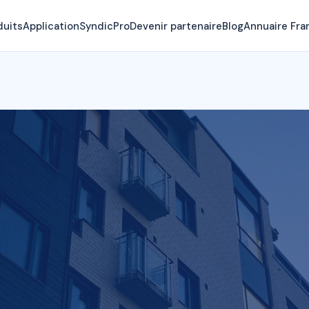
duits
Application
SyndicPro
Devenir partenaire
Blog
Annuaire Fra