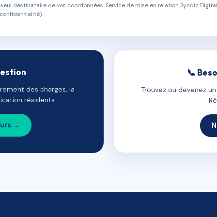
eul destinataire de vos coordonnées. Service de mise en relation Syndic Digital
confidentialité).
gestion
📞 Beso
uvrement des charges, la
Trouvez ou devenez un c
cation résidents.
Ré
ours →
N