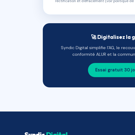
rectification et d'effacement (voir politique de 
🚀 Digitalisez la 
Syndic Digital simplifie l'AG, le reco
conformité ALUR et la communi
Essai gratuit 30 j
Syndic
Digital