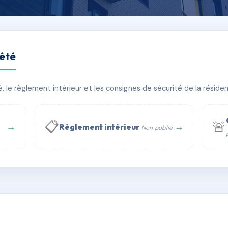
iété
le règlement intérieur et les consignes de sécurité de la résidenc
timent(s)
📋
🚨
→
→
Règlement intérieur
Non publié
 WhatsApp
✉ Email
té
rue Saint-Honoré, 75001 Paris - Tél. : +33 6 51 11 56 90 - 
AC6617930
🇫🇷
ww.syndic.digital - E-mail : syndic.digital@gmail.c