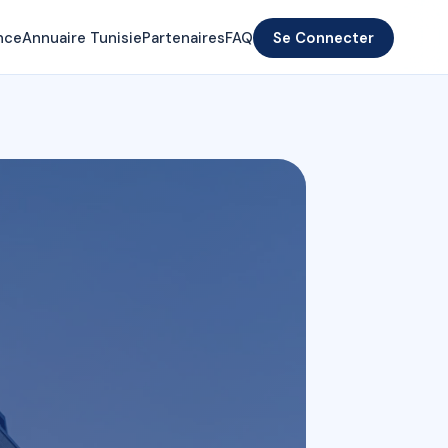
nce
Annuaire Tunisie
Partenaires
FAQ
Se Connecter