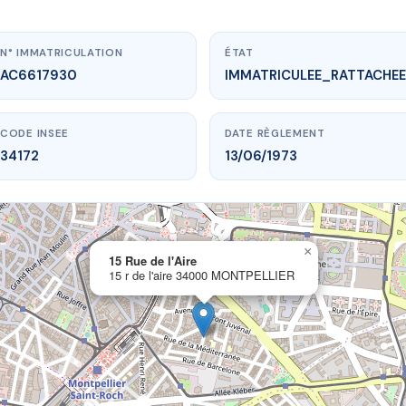
N° IMMATRICULATION
ÉTAT
AC6617930
IMMATRICULEE_RATTACHEE
CODE INSEE
DATE RÈGLEMENT
34172
13/06/1973
×
vme.plus/AC6617930
15 Rue de l'Aire
15 r de l'aire 34000 MONTPELLIER
15 Rue de l'Aire
'aire
34000 MONTPELLIER