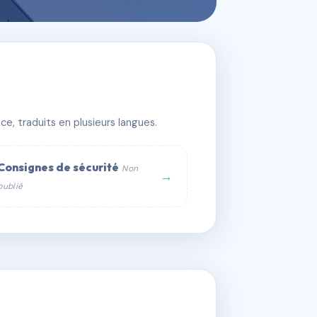
e, traduits en plusieurs langues.
Consignes de sécurité
Non
→
publié
web :
om