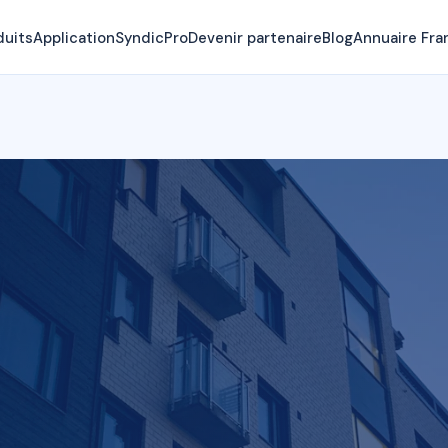
duits
Application
SyndicPro
Devenir partenaire
Blog
Annuaire Fra