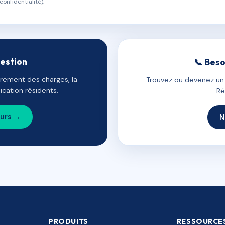
confidentialité).
gestion
📞 Beso
uvrement des charges, la
Trouvez ou devenez un c
cation résidents.
Ré
ours →
N
PRODUITS
RESSOURCE