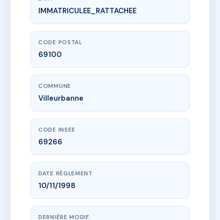
IMMATRICULEE_RATTACHEE
www.vme.plus/AC6663546
Le Jardin de Courteline
49 r georges courteline
69100 Villeurbanne
CODE POSTAL
69100
COMMUNE
Villeurbanne
CODE INSEE
69266
DATE RÈGLEMENT
10/11/1998
DERNIÈRE MODIF.