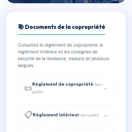
🇫🇷 RFRAC6663546
Le Jardin de Courteline
📚 Documents de la copropriété
📍 49 r georges courteline 69100 Villeurbanne
Consultez le règlement de copropriété, le
✓ Immatriculée
🏠 39 lots
🏗 1 bâtiment(s)
règlement intérieur et les consignes de
sécurité de la résidence, traduits en plusieurs
langues.
📞 Contacter Syndic Digital
💬 WhatsApp
✉ Email
Règlement de copropriété
Non
📜
→
publié
📋
→
Règlement intérieur
Non publié