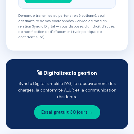
Demande transmise au partenaire sélectionné, seul
destinataire de vos coordonnées. Service de mise en
relation Syndic Digital — vous disposez d'un droit d'accès,
de rectification et d'effacement (voir politique de
confidentialité).
🚀 Digitalisez la gestion
Syndic Digital simplifie l'AG, le recouvrement des
charges, la conformité ALUR et la communication
résidents.
Essai gratuit 30 jours →