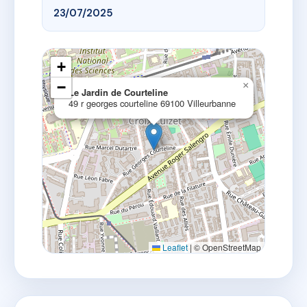
23/07/2025
+
−
×
Le Jardin de Courteline
49 r georges courteline 69100 Villeurbanne
Leaflet
|
© OpenStreetMap