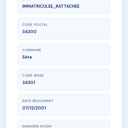
IMMATRICULEE_RATTACHEE
www.vme.plus/AC6668594
6 RUE PIERRE BROSSOLETTE
6 r pierre brossolette
34200 Sète
CODE POSTAL
34200
COMMUNE
Sète
CODE INSEE
34301
DATE RÈGLEMENT
07/12/2001
DERNIÈRE MODIF.