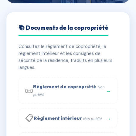
🇫🇷 RFRAC6668594
6 RUE PIERRE
📚 Documents de la copropriété
BROSSOLETTE
Consultez le règlement de copropriété, le
📍 6 r pierre brossolette 34200 Sète
règlement intérieur et les consignes de
✓ Immatriculée
🏠 13 lots
🏗 2 bâtiment(s)
sécurité de la résidence, traduits en plusieurs
langues.
📞 Contacter Syndic Digital
💬 WhatsApp
Règlement de copropriété
Non
📜
✉ Email
→
publié
📋
→
Règlement intérieur
Non publié