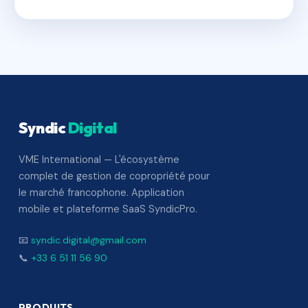
Syndic
Digital
VME International — L'écosystème
complet de gestion de copropriété pour
le marché francophone. Application
mobile et plateforme SaaS SyndicPro.
📧
syndic.digital@gmail.com
📞
+33 6 51 11 56 90
PRODUITS