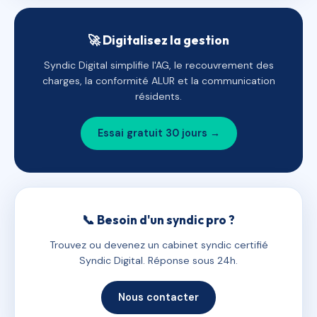
🚀 Digitalisez la gestion
Syndic Digital simplifie l'AG, le recouvrement des
charges, la conformité ALUR et la communication
résidents.
Essai gratuit 30 jours →
📞 Besoin d'un syndic pro ?
Trouvez ou devenez un cabinet syndic certifié
Syndic Digital. Réponse sous 24h.
Nous contacter