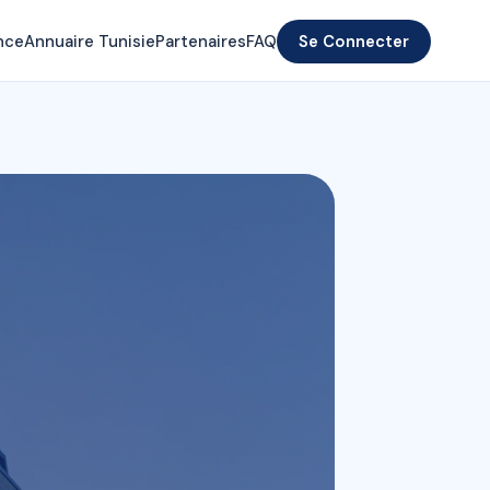
nce
Annuaire Tunisie
Partenaires
FAQ
Se Connecter