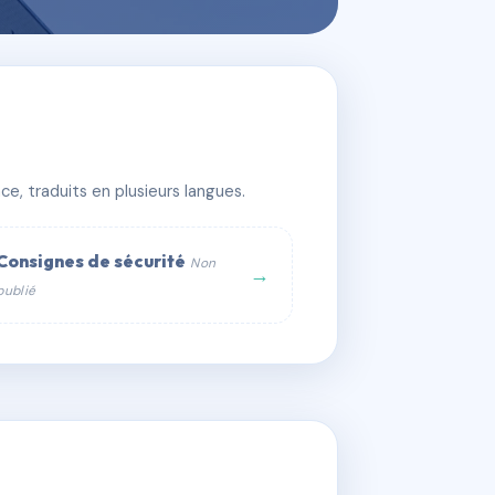
e, traduits en plusieurs langues.
Consignes de sécurité
Non
→
publié
web :
om