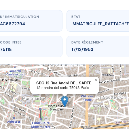
N° IMMATRICULATION
ÉTAT
AC6672794
IMMATRICULEE_RATTACHEE
CODE INSEE
DATE RÈGLEMENT
75118
17/12/1953
×
vme.plus/AC6672794
SDC 12 Rue André DEL SARTE
12 r andre del sarte 75018 Paris
2 Rue André DEL SARTE
dre del sarte
75018 Paris