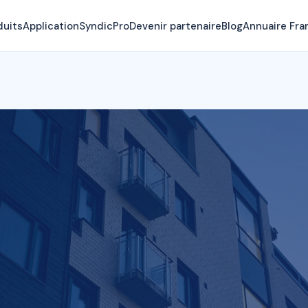
duits
Application
SyndicPro
Devenir partenaire
Blog
Annuaire Fra