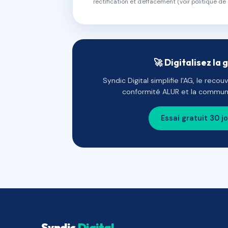
rectification et d'effacement (voir politique de 
🚀 Digitalisez la 
Syndic Digital simplifie l'AG, le reco
conformité ALUR et la communi
Essai gratuit 30 j
Syndic
Digital