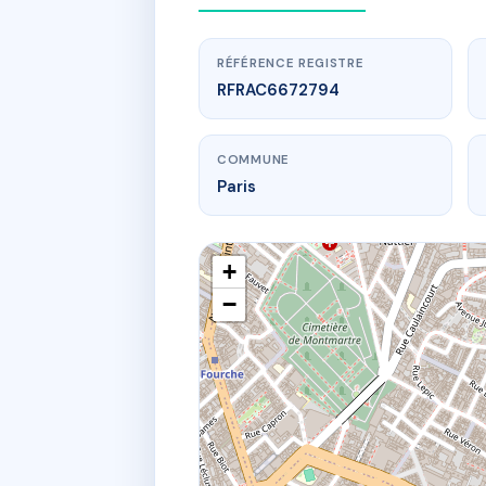
RÉFÉRENCE REGISTRE
RFRAC6672794
COMMUNE
Paris
+
−
www.
SDC 1
12 r an