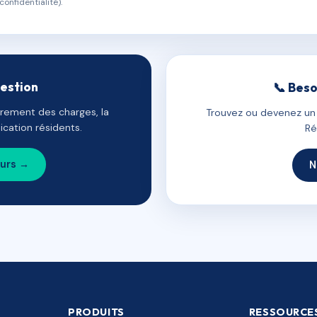
confidentialité).
gestion
📞 Beso
uvrement des charges, la
Trouvez ou devenez un c
cation résidents.
Ré
ours →
N
PRODUITS
RESSOURCE