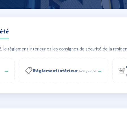
iété
dré DEL SARTE
le règlement intérieur et les consignes de sécurité de la résidenc
âtiment(s)
📋
🚨
→
→
Règlement intérieur
Non publié
 WhatsApp
✉ Email
té
rue Saint-Honoré, 75001 Paris - Tél. : +33 6 51 11 56 90 - 
AC6672794
🇫🇷
ww.syndic.digital - E-mail : syndic.digital@gmail.c