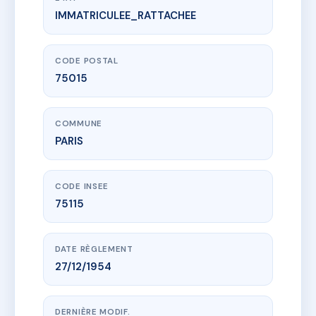
IMMATRICULEE_RATTACHEE
www.vme.plus/AC6675920
SDC 151 BIS RUE DE LOURMEL*
151b Rue de Lourmel
75015 PARIS
CODE POSTAL
75015
COMMUNE
PARIS
CODE INSEE
75115
DATE RÈGLEMENT
27/12/1954
DERNIÈRE MODIF.