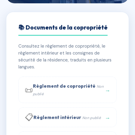
🇫🇷 RFRAC6675920
SDC 151 BIS RUE DE
📚 Documents de la copropriété
LOURMEL*
Consultez le règlement de copropriété, le
📍 151b Rue de Lourmel 75015 PARIS
règlement intérieur et les consignes de
✓ Immatriculée
🏠 21 lots
🏗 1 bâtiment(s)
sécurité de la résidence, traduits en plusieurs
langues.
📞 Contacter Syndic Digital
💬 WhatsApp
Règlement de copropriété
Non
📜
✉ Email
→
publié
📋
→
Règlement intérieur
Non publié