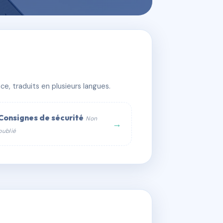
e, traduits en plusieurs langues.
Consignes de sécurité
Non
→
publié
web :
om