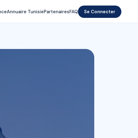
nce
Annuaire Tunisie
Partenaires
FAQ
Se Connecter