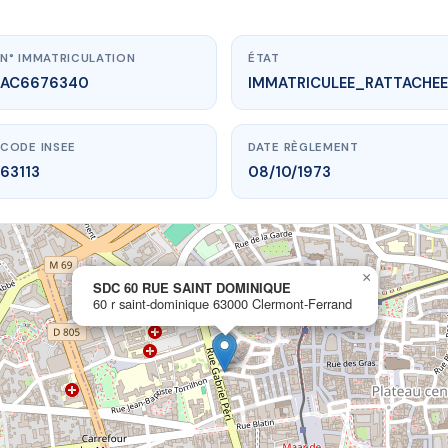
N° IMMATRICULATION
ÉTAT
AC6676340
IMMATRICULEE_RATTACHEE
CODE INSEE
DATE RÈGLEMENT
63113
08/10/1973
×
w.vme.plus/AC6676340
SDC 60 RUE SAINT DOMINIQUE
60 r saint-dominique 63000 Clermont-Ferrand
 60 RUE SAINT DOMINIQUE
dominique
63000 Clermont-Ferrand