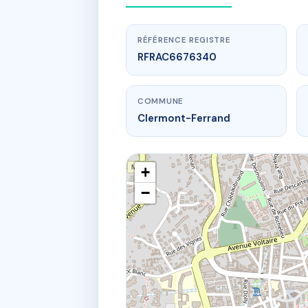
RÉFÉRENCE REGISTRE
RFRAC6676340
COMMUNE
Clermont-Ferrand
+
−
ww
SDC
60 r saint-