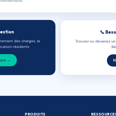
confidentialité).
gestion
📞 Beso
uvrement des charges, la
Trouvez ou devenez un c
cation résidents.
Ré
ours →
N
PRODUITS
RESSOURCE