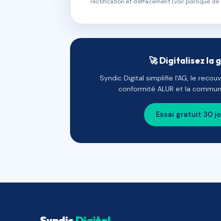
rectification et d'effacement (voir politique de 
🚀 Digitalisez la 
Syndic Digital simplifie l'AG, le reco
conformité ALUR et la communi
Essai gratuit 30 j
Syndic
Digital