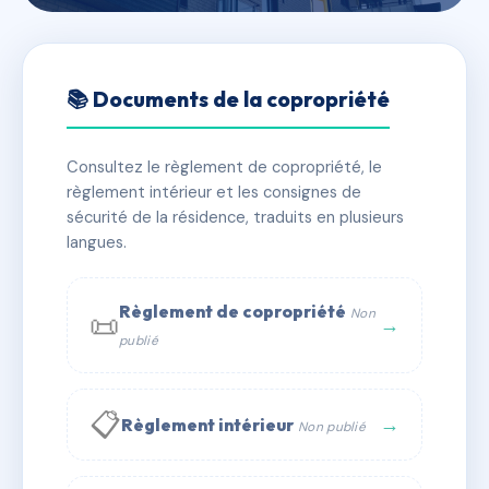
🇫🇷 RFRAC6684187
17, Rue Collange
📚 Documents de la copropriété
📍 17 rue Collange 92300 LEVALLOIS PERRET
Consultez le règlement de copropriété, le
✓ Immatriculée
🏠 30 lots
🏗 5 bâtiment(s)
règlement intérieur et les consignes de
sécurité de la résidence, traduits en plusieurs
langues.
📞 Contacter Syndic Digital
💬 WhatsApp
✉ Email
Règlement de copropriété
Non
📜
→
publié
📋
→
Règlement intérieur
Non publié