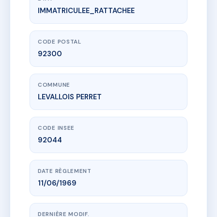
IMMATRICULEE_RATTACHEE
www.vme.plus/AC6684187
17, Rue Collange
17 Rue Collange
92300 LEVALLOIS PERRET
CODE POSTAL
92300
COMMUNE
LEVALLOIS PERRET
CODE INSEE
92044
DATE RÈGLEMENT
11/06/1969
DERNIÈRE MODIF.