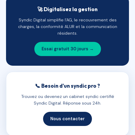
🚀 Digitalisez la gestion
Syndic Digital simplifie l'AG, le recouvrement des
charges, la conformité ALUR et la communication
résidents.
Essai gratuit 30 jours →
📞 Besoin d'un syndic pro ?
Trouvez ou devenez un cabinet syndic certifié
Syndic Digital. Réponse sous 24h.
Nous contacter