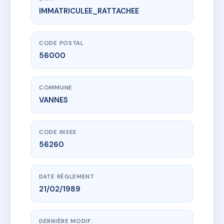
IMMATRICULEE_RATTACHEE
www.vme.plus/AC6688303
LE LAUREAT
10 av de suffren
56000 VANNES
CODE POSTAL
56000
COMMUNE
VANNES
CODE INSEE
56260
DATE RÈGLEMENT
21/02/1989
DERNIÈRE MODIF.