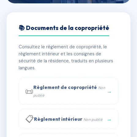
🇫🇷 RFRAC6688303
LE LAUREAT
📚 Documents de la copropriété
📍 10 av de suffren 56000 VANNES
Consultez le règlement de copropriété, le
✓ Immatriculée
🏠 49 lots
🏗 1 bâtiment(s)
règlement intérieur et les consignes de
sécurité de la résidence, traduits en plusieurs
langues.
📞 Contacter Syndic Digital
💬 WhatsApp
✉ Email
Règlement de copropriété
Non
📜
→
publié
📋
→
Règlement intérieur
Non publié