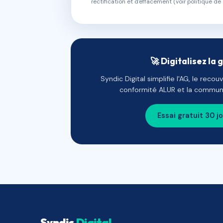
rectification et d'effacement (voir politique de 
🚀 Digitalisez la 
Syndic Digital simplifie l'AG, le reco
conformité ALUR et la communi
Essai gratuit 30 j
Syndic
Digital