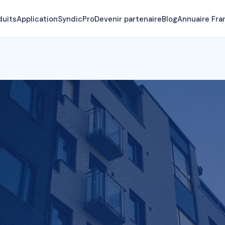
duits
Application
SyndicPro
Devenir partenaire
Blog
Annuaire Fra