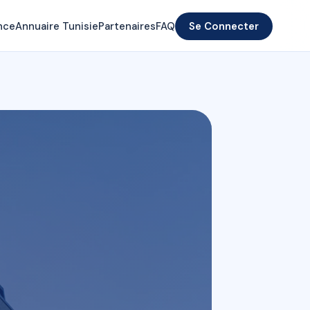
nce
Annuaire Tunisie
Partenaires
FAQ
Se Connecter