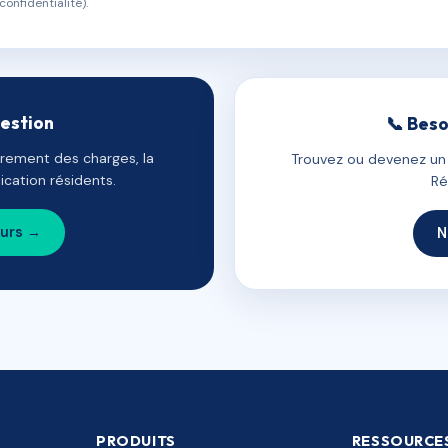
confidentialité).
gestion
📞 Beso
uvrement des charges, la
Trouvez ou devenez un c
cation résidents.
Ré
ours →
N
PRODUITS
RESSOURCE