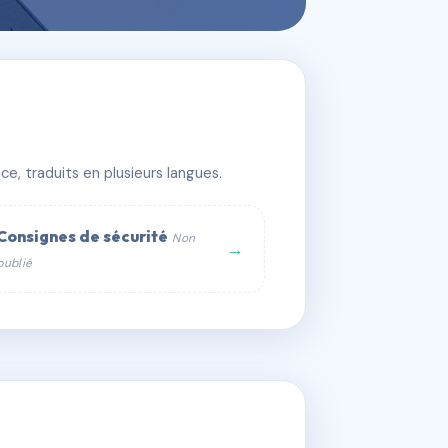
e, traduits en plusieurs langues.
Consignes de sécurité
Non
→
publié
web :
om