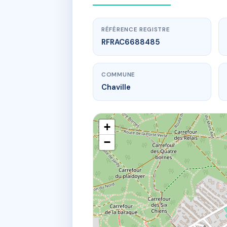
RÉFÉRENCE REGISTRE
RFRAC6688485
COMMUNE
Chaville
+
−
www.
1084
1084 av ro