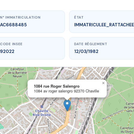
N° IMMATRICULATION
ÉTAT
AC6688485
IMMATRICULEE_RATTACHEE
CODE INSEE
DATE RÈGLEMENT
92022
12/03/1982
×
vme.plus/AC6688485
1084 rue Roger Salengro
1084 av roger salengro 92370 Chaville
 rue Roger Salengro
ger salengro
92370 Chaville