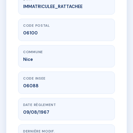
IMMATRICULEE_RATTACHEE
www.vme.plus/AC6698468
LE RIVOLI
50 av bellevue
06100 Nice
CODE POSTAL
06100
COMMUNE
Nice
CODE INSEE
06088
DATE RÈGLEMENT
09/08/1967
DERNIÈRE MODIF.