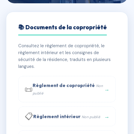
🇫🇷 RFRAC6698468
LE RIVOLI
📚 Documents de la copropriété
📍 50 av bellevue 06100 Nice
Consultez le règlement de copropriété, le
✓ Immatriculée
🏠 40 lots
🏗 1 bâtiment(s)
règlement intérieur et les consignes de
sécurité de la résidence, traduits en plusieurs
langues.
📞 Contacter Syndic Digital
💬 WhatsApp
✉ Email
Règlement de copropriété
Non
📜
→
publié
📋
→
Règlement intérieur
Non publié