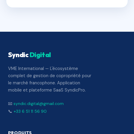
Syndic
Digital
VME International — L'écosystème
complet de gestion de copropriété pour
le marché francophone. Application
mobile et plateforme SaaS SyndicPro.
📧
syndic.digital@gmail.com
📞
+33 6 51 11 56 90
PRODUITS