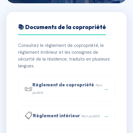
🇫🇷 RFRAC6701908
21 RUE DE VERDUN
📚 Documents de la copropriété
📍 21 r de verdun 34000 MONTPELLIER
Consultez le règlement de copropriété, le
✓ Immatriculée
🏠 12 lots
🏗 1 bâtiment(s)
règlement intérieur et les consignes de
sécurité de la résidence, traduits en plusieurs
langues.
📞 Contacter Syndic Digital
💬 WhatsApp
✉ Email
Règlement de copropriété
Non
📜
→
publié
📋
→
Règlement intérieur
Non publié