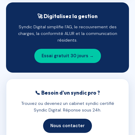
🚀 Digitalisez la gestion
Syndic Digital simplifie l'AG, le recouvrement des
charges, la conformité ALUR et la communication
résidents.
Essai gratuit 30 jours →
📞 Besoin d'un syndic pro ?
Trouvez ou devenez un cabinet syndic certifié
Syndic Digital. Réponse sous 24h.
Nous contacter