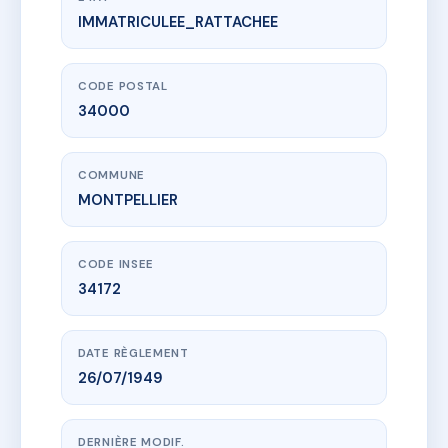
IMMATRICULEE_RATTACHEE
www.vme.plus/AC6701908
21 RUE DE VERDUN
21 r de verdun
34000 MONTPELLIER
CODE POSTAL
34000
COMMUNE
MONTPELLIER
CODE INSEE
34172
DATE RÈGLEMENT
26/07/1949
DERNIÈRE MODIF.