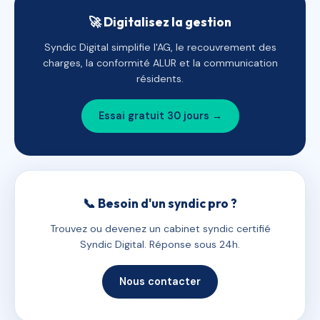
🚀 Digitalisez la gestion
Syndic Digital simplifie l'AG, le recouvrement des
charges, la conformité ALUR et la communication
résidents.
Essai gratuit 30 jours →
📞 Besoin d'un syndic pro ?
Trouvez ou devenez un cabinet syndic certifié
Syndic Digital. Réponse sous 24h.
Nous contacter