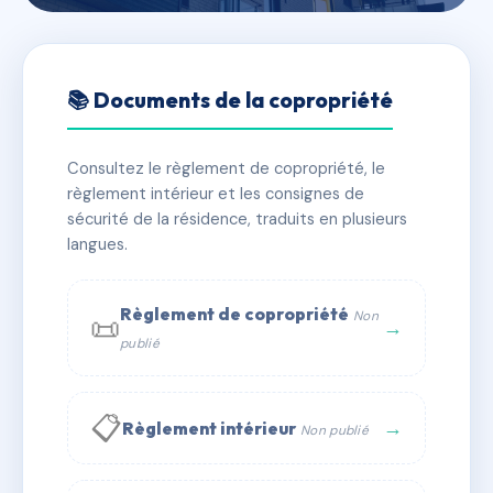
🇫🇷 RFRAC6702997
SDC 148 R ARISTIDE BRIAND
📚 Documents de la copropriété
📍 148 R ARISTIDE BRIAND 92300 LEVALLOIS
Consultez le règlement de copropriété, le
✓ Immatriculée
🏠 78 lots
🏗 1 bâtiment(s)
règlement intérieur et les consignes de
sécurité de la résidence, traduits en plusieurs
langues.
📞 Contacter Syndic Digital
💬 WhatsApp
✉ Email
Règlement de copropriété
Non
📜
→
publié
📋
→
Règlement intérieur
Non publié