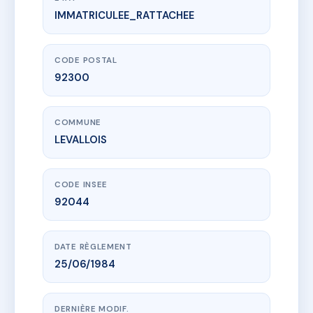
IMMATRICULEE_RATTACHEE
www.vme.plus/AC6702997
SDC 148 R ARISTIDE BRIAND
148 r aristide briand
92300 LEVALLOIS
CODE POSTAL
92300
COMMUNE
LEVALLOIS
CODE INSEE
92044
DATE RÈGLEMENT
25/06/1984
DERNIÈRE MODIF.