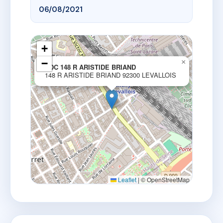
06/08/2021
+
−
×
SDC 148 R ARISTIDE BRIAND
148 R ARISTIDE BRIAND 92300 LEVALLOIS
Leaflet
|
© OpenStreetMap