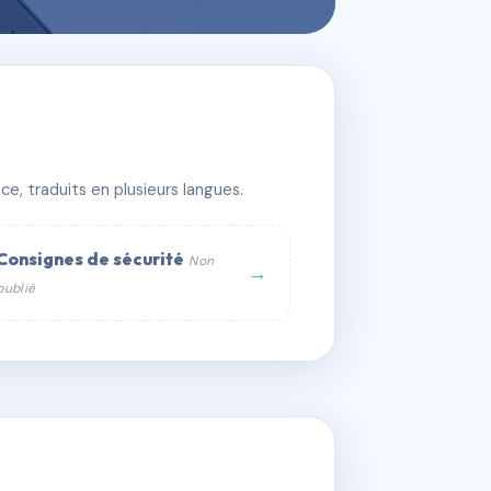
e, traduits en plusieurs langues.
Consignes de sécurité
Non
→
publié
web :
om