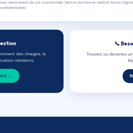
eul destinataire de vos coordonnées. Service de mise en relation Syndic Digital
confidentialité).
gestion
📞 Beso
uvrement des charges, la
Trouvez ou devenez un c
cation résidents.
Ré
ours →
N