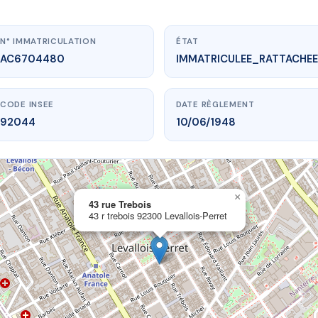
N° IMMATRICULATION
ÉTAT
AC6704480
IMMATRICULEE_RATTACHEE
CODE INSEE
DATE RÈGLEMENT
92044
10/06/1948
×
vme.plus/AC6704480
43 rue Trebois
43 r trebois 92300 Levallois-Perret
43 rue Trebois
ois
92300 Levallois-Perret