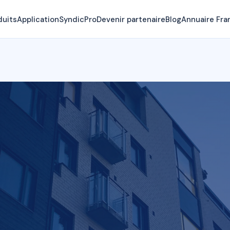
duits
Application
SyndicPro
Devenir partenaire
Blog
Annuaire Fra