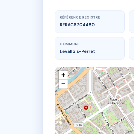
RÉFÉRENCE REGISTRE
RFRAC6704480
COMMUNE
Levallois-Perret
+
−
www.
43 r treb