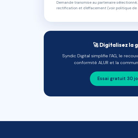
Demande transmise au partenaire sélectionné, s
rectification et d'effacement (voir politique de 
🚀 Digitalisez la 
Syndic Digital simplifie l'AG, le reco
conformité ALUR et la communi
Essai gratuit 30 j