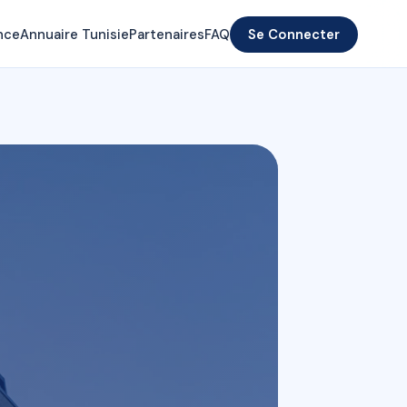
nce
Annuaire Tunisie
Partenaires
FAQ
Se Connecter