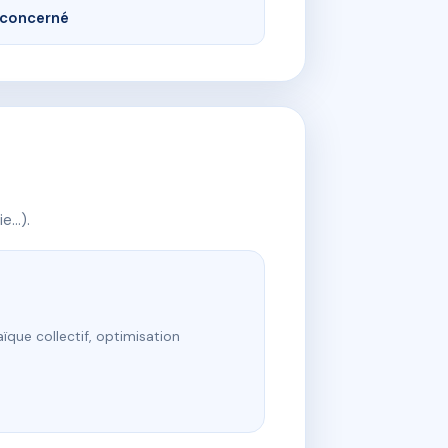
concerné
ie…).
ïque collectif, optimisation