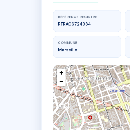
RÉFÉRENCE REGISTRE
RFRAC6724934
COMMUNE
Marseille
+
−
www.
3
34 Rue 