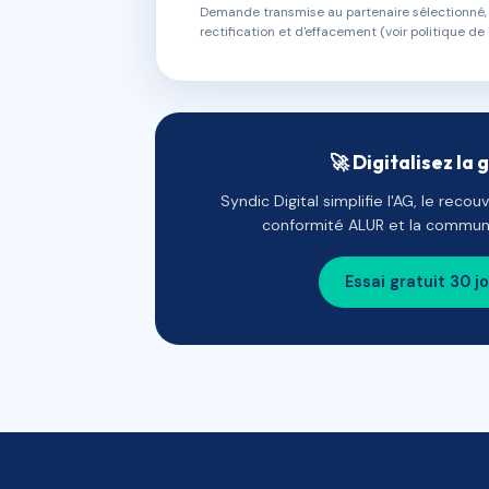
Demande transmise au partenaire sélectionné, s
rectification et d'effacement (voir politique de 
🚀 Digitalisez la 
Syndic Digital simplifie l'AG, le reco
conformité ALUR et la communi
Essai gratuit 30 j