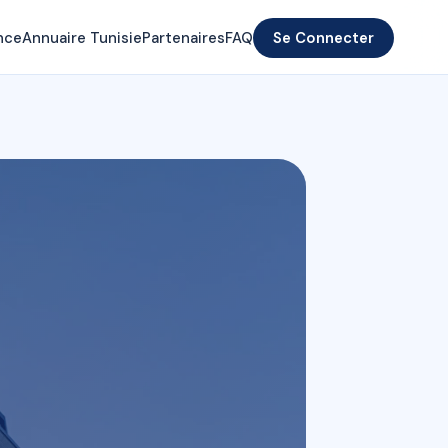
nce
Annuaire Tunisie
Partenaires
FAQ
Se Connecter