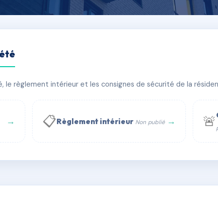
iété
NE RE
le règlement intérieur et les consignes de sécurité de la résidenc
timent(s)
📋
🚨
→
→
Règlement intérieur
Non publié
 WhatsApp
✉ Email
té
rue Saint-Honoré, 75001 Paris - Tél. : +33 6 51 11 56 90 - 
AC6724934
🇫🇷
ww.syndic.digital - E-mail : syndic.digital@gmail.c