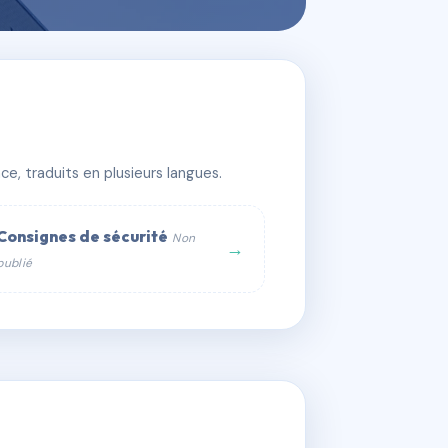
e, traduits en plusieurs langues.
Consignes de sécurité
Non
→
publié
web :
om