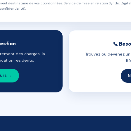
eul destinataire de vos coordonnées. Service de mise en relation Syndic Digital
confidentialité).
gestion
📞 Beso
uvrement des charges, la
Trouvez ou devenez un c
cation résidents.
Ré
ours →
N