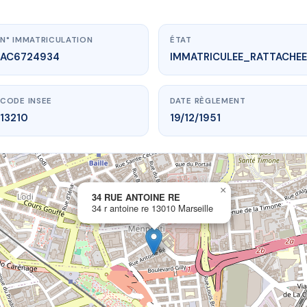
N° IMMATRICULATION
ÉTAT
AC6724934
IMMATRICULEE_RATTACHEE
CODE INSEE
DATE RÈGLEMENT
13210
19/12/1951
×
vme.plus/AC6724934
34 RUE ANTOINE RE
34 r antoine re 13010 Marseille
4 RUE ANTOINE RE
antoine re
13010 Marseille