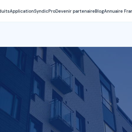
duits
Application
SyndicPro
Devenir partenaire
Blog
Annuaire Fra