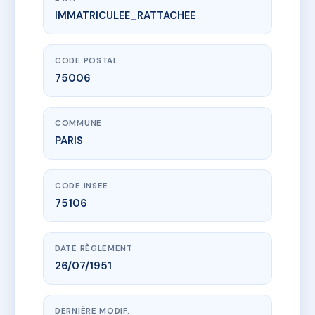
IMMATRICULEE_RATTACHEE
www.vme.plus/AC6726673
62-64, RUE MONSIEUR LE PRINCE
64 Rue Monsieur Le Prince
75006 PARIS
CODE POSTAL
75006
COMMUNE
PARIS
CODE INSEE
75106
DATE RÈGLEMENT
26/07/1951
DERNIÈRE MODIF.