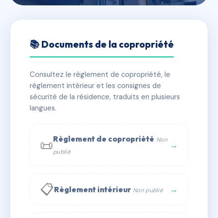
🇫🇷 RFRAC6726673
62-64, RUE MONSIEUR LE
📚 Documents de la copropriété
PRINCE
Consultez le règlement de copropriété, le
📍 62-64, rue Monsieur Le Prince 75006 PARIS
règlement intérieur et les consignes de
✓ Immatriculée
🏠 49 lots
🏗 1 bâtiment(s)
sécurité de la résidence, traduits en plusieurs
langues.
📞 Contacter Syndic Digital
💬 WhatsApp
Règlement de copropriété
Non
📜
✉ Email
→
publié
📋
→
Règlement intérieur
Non publié