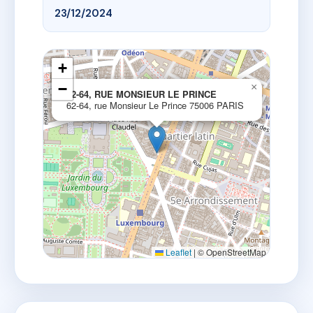
23/12/2024
+
−
×
62-64, RUE MONSIEUR LE PRINCE
62-64, rue Monsieur Le Prince 75006 PARIS
Leaflet
|
© OpenStreetMap