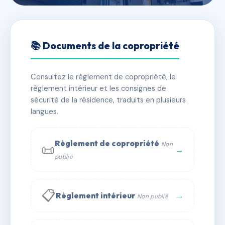
🇫🇷 RFRAC6733687
99, RUE ND DES CHAMPS
📚 Documents de la copropriété
📍 99 r notre-dame des champs 75006 PARIS
Consultez le règlement de copropriété, le
✓ Immatriculée
🏠 29 lots
🏗 1 bâtiment(s)
règlement intérieur et les consignes de
sécurité de la résidence, traduits en plusieurs
langues.
📞 Contacter Syndic Digital
💬 WhatsApp
✉ Email
Règlement de copropriété
Non
📜
→
publié
📋
→
Règlement intérieur
Non publié