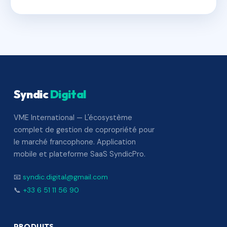
Syndic
Digital
VME International — L'écosystème
complet de gestion de copropriété pour
le marché francophone. Application
mobile et plateforme SaaS SyndicPro.
📧
syndic.digital@gmail.com
📞
+33 6 51 11 56 90
PRODUITS