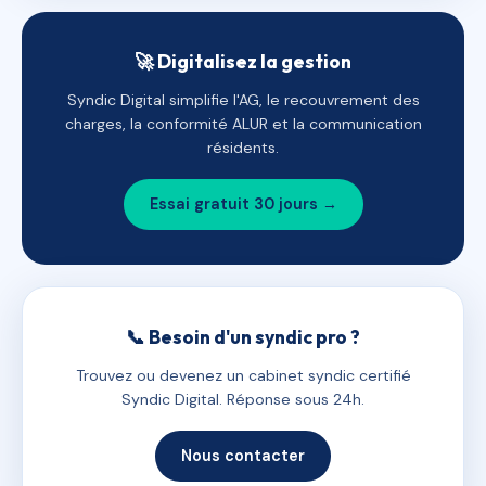
🚀 Digitalisez la gestion
Syndic Digital simplifie l'AG, le recouvrement des
charges, la conformité ALUR et la communication
résidents.
Essai gratuit 30 jours →
📞 Besoin d'un syndic pro ?
Trouvez ou devenez un cabinet syndic certifié
Syndic Digital. Réponse sous 24h.
Nous contacter