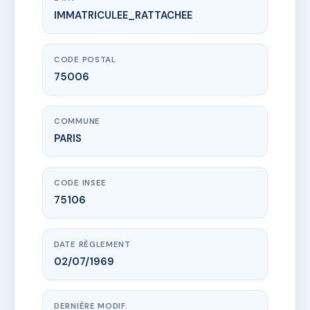
IMMATRICULEE_RATTACHEE
www.vme.plus/AC6733687
99, RUE ND DES CHAMPS
99 r notre-dame des champs
75006 PARIS
CODE POSTAL
75006
COMMUNE
PARIS
CODE INSEE
75106
DATE RÈGLEMENT
02/07/1969
DERNIÈRE MODIF.