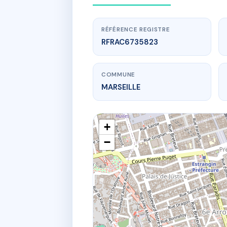
RÉFÉRENCE REGISTRE
RFRAC6735823
COMMUNE
MARSEILLE
+
−
www.
16 r m