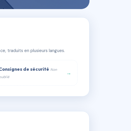
e, traduits en plusieurs langues.
Consignes de sécurité
Non
→
publié
web :
om