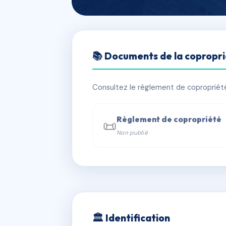
🇫🇷 RFRAC6735823
📚 Documents de la copropr
16 MELCHION
📍 16 r melchion 13006 MARSEILLE
Consultez le règlement de copropriété, 
✓ Immatriculée
🏠 10 lots
🏗 1 b
Règlement de copropriété
📜
Non publié
📞 Contacter Syndic Digital

Coproprié
229 
N°
w
🏛 Identification