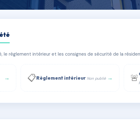
iété
le règlement intérieur et les consignes de sécurité de la résidenc
âtiment(s)
📋
🚨
→
→
Règlement intérieur
Non publié
 WhatsApp
✉ Email
té
rue Saint-Honoré, 75001 Paris - Tél. : +33 6 51 11 56 90 - 
AC6735823
🇫🇷
ww.syndic.digital - E-mail : syndic.digital@gmail.c