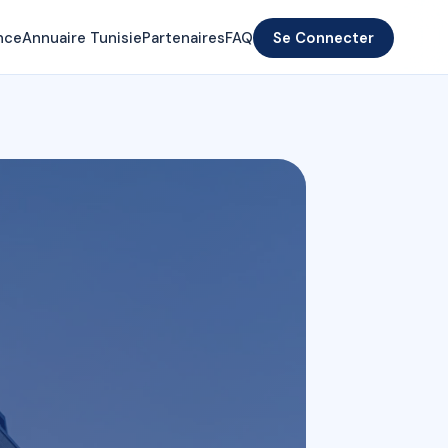
nce
Annuaire Tunisie
Partenaires
FAQ
Se Connecter