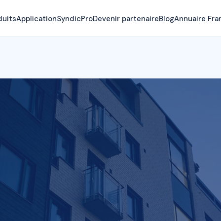
duits
Application
SyndicPro
Devenir partenaire
Blog
Annuaire Fra