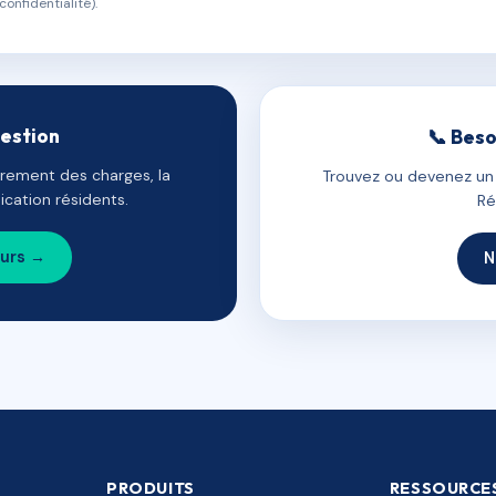
confidentialité).
gestion
📞 Beso
uvrement des charges, la
Trouvez ou devenez un c
cation résidents.
Ré
ours →
N
PRODUITS
RESSOURCE