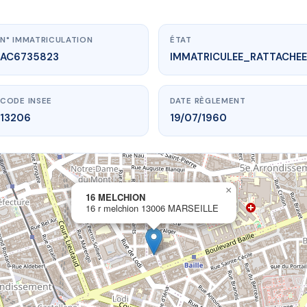
N° IMMATRICULATION
ÉTAT
AC6735823
IMMATRICULEE_RATTACHEE
CODE INSEE
DATE RÈGLEMENT
13206
19/07/1960
×
vme.plus/AC6735823
16 MELCHION
16 r melchion 13006 MARSEILLE
16 MELCHION
elchion
13006 MARSEILLE