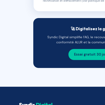
rectification et d'effacement (voir politique de 
🚀 Digitalisez la 
Syndic Digital simplifie l'AG, le reco
conformité ALUR et la communi
Essai gratuit 30 j
Syndic
Digital