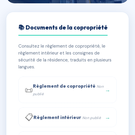
🇫🇷 RFRAC6736656
6 MONDOVI
📚 Documents de la copropriété
📍 6 r de mondovi 13006 Marseille
Consultez le règlement de copropriété, le
✓ Immatriculée
🏠 22 lots
🏗 1 bâtiment(s)
règlement intérieur et les consignes de
sécurité de la résidence, traduits en plusieurs
langues.
📞 Contacter Syndic Digital
💬 WhatsApp
✉ Email
Règlement de copropriété
Non
📜
→
publié
📋
→
Règlement intérieur
Non publié