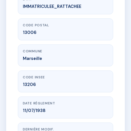
IMMATRICULEE_RATTACHEE
www.vme.plus/AC6736656
6 MONDOVI
6 r de mondovi
13006 Marseille
CODE POSTAL
13006
COMMUNE
Marseille
CODE INSEE
13206
DATE RÈGLEMENT
11/07/1938
DERNIÈRE MODIF.