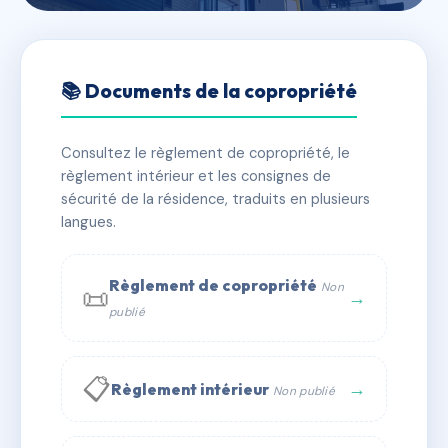
🇫🇷 RFRAC6737563
10 BD LONGCHAMP
📚 Documents de la copropriété
📍 10 bd longchamp 13001 Marseille
Consultez le règlement de copropriété, le
✓ Immatriculée
🏠 5 lots
🏗 1 bâtiment(s)
règlement intérieur et les consignes de
sécurité de la résidence, traduits en plusieurs
langues.
📞 Contacter Syndic Digital
💬 WhatsApp
✉ Email
Règlement de copropriété
Non
📜
→
publié
📋
→
Règlement intérieur
Non publié