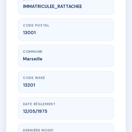
IMMATRICULEE_RATTACHEE
www.vme.plus/AC6737563
10 BD LONGCHAMP
10 bd longchamp
13001 Marseille
CODE POSTAL
13001
COMMUNE
Marseille
CODE INSEE
13201
DATE RÈGLEMENT
12/05/1975
DERNIÈRE MODIF.