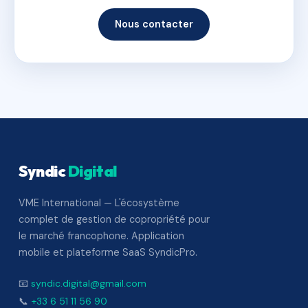
Nous contacter
Syndic
Digital
VME International — L'écosystème
complet de gestion de copropriété pour
le marché francophone. Application
mobile et plateforme SaaS SyndicPro.
📧
syndic.digital@gmail.com
📞
+33 6 51 11 56 90