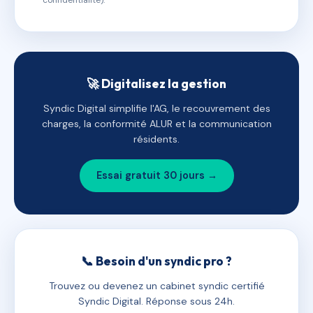
confidentialité).
🚀 Digitalisez la gestion
Syndic Digital simplifie l'AG, le recouvrement des
charges, la conformité ALUR et la communication
résidents.
Essai gratuit 30 jours →
📞 Besoin d'un syndic pro ?
Trouvez ou devenez un cabinet syndic certifié
Syndic Digital. Réponse sous 24h.