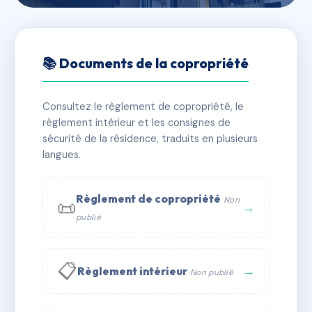
🇫🇷 RFRAC6738892
2 A RUE CRUDERE
📚 Documents de la copropriété
📍 2A r crudere 13006 Marseille
Consultez le règlement de copropriété, le
✓ Immatriculée
🏠 9 lots
🏗 1 bâtiment(s)
règlement intérieur et les consignes de
sécurité de la résidence, traduits en plusieurs
langues.
📞 Contacter Syndic Digital
💬 WhatsApp
✉ Email
Règlement de copropriété
Non
📜
→
publié
📋
→
Règlement intérieur
Non publié