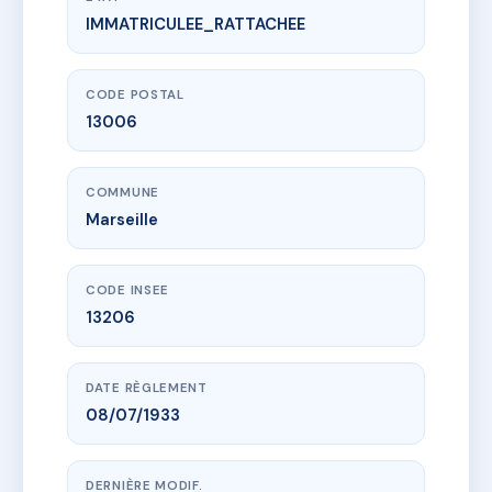
IMMATRICULEE_RATTACHEE
www.vme.plus/AC6738892
2 A RUE CRUDERE
2A r crudere
13006 Marseille
CODE POSTAL
13006
COMMUNE
Marseille
CODE INSEE
13206
DATE RÈGLEMENT
08/07/1933
DERNIÈRE MODIF.