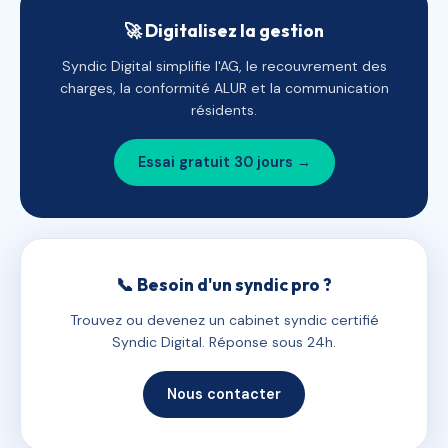
🚀 Digitalisez la gestion
Syndic Digital simplifie l'AG, le recouvrement des
charges, la conformité ALUR et la communication
résidents.
Essai gratuit 30 jours →
📞 Besoin d'un syndic pro ?
Trouvez ou devenez un cabinet syndic certifié
Syndic Digital. Réponse sous 24h.
Nous contacter