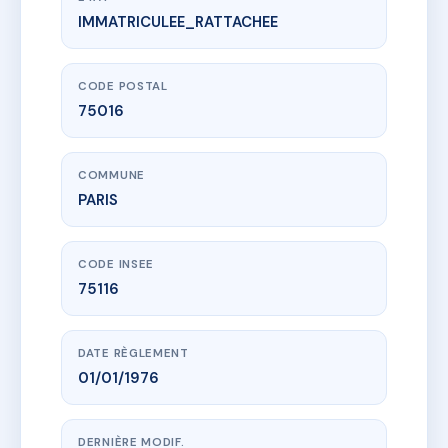
IMMATRICULEE_RATTACHEE
www.vme.plus/AC6745236
37 RUE RIBERA
37 r ribera
75016 PARIS
CODE POSTAL
75016
COMMUNE
PARIS
CODE INSEE
75116
DATE RÈGLEMENT
01/01/1976
DERNIÈRE MODIF.