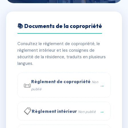
🇫🇷 RFRAC6745236
37 RUE RIBERA
📚 Documents de la copropriété
📍 37 r ribera 75016 PARIS
Consultez le règlement de copropriété, le
✓ Immatriculée
🏠 41 lots
🏗 1 bâtiment(s)
règlement intérieur et les consignes de
sécurité de la résidence, traduits en plusieurs
langues.
📞 Contacter Syndic Digital
💬 WhatsApp
✉ Email
Règlement de copropriété
Non
📜
→
publié
📋
→
Règlement intérieur
Non publié