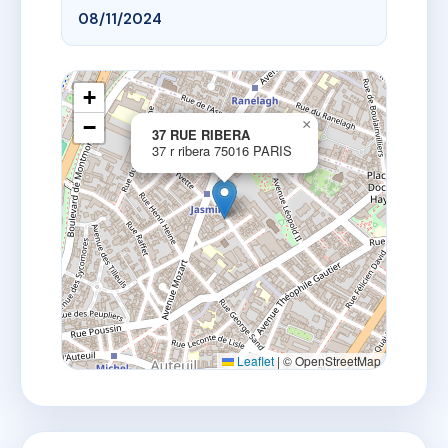
08/11/2024
+
−
×
37 RUE RIBERA
37 r ribera 75016 PARIS
Leaflet
|
© OpenStreetMap