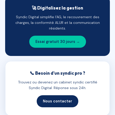
🚀 Digitalisez la gestion
Syndic Digital simplifie l'AG, le recouvrement des
charges, la conformité ALUR et la communication
résidents.
Essai gratuit 30 jours →
📞 Besoin d'un syndic pro ?
Trouvez ou devenez un cabinet syndic certifié
Syndic Digital. Réponse sous 24h.
Nous contacter