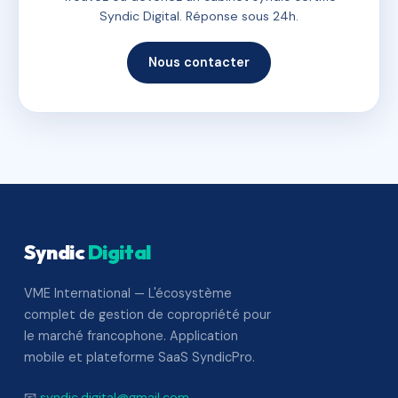
Syndic Digital. Réponse sous 24h.
Nous contacter
Syndic
Digital
VME International — L'écosystème
complet de gestion de copropriété pour
le marché francophone. Application
mobile et plateforme SaaS SyndicPro.
📧
syndic.digital@gmail.com