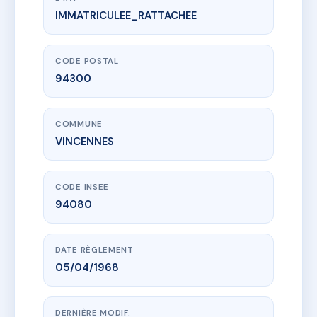
IMMATRICULEE_RATTACHEE
www.vme.plus/AC6747133
102 AVENUE AUBERT
102 av aubert
94300 VINCENNES
CODE POSTAL
94300
COMMUNE
VINCENNES
CODE INSEE
94080
DATE RÈGLEMENT
05/04/1968
DERNIÈRE MODIF.