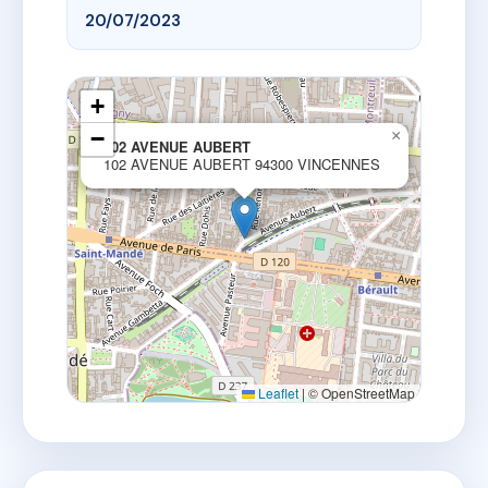
20/07/2023
+
−
×
102 AVENUE AUBERT
102 AVENUE AUBERT 94300 VINCENNES
Leaflet
|
© OpenStreetMap