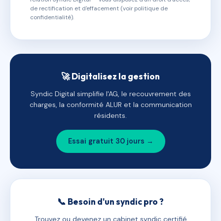
de rectification et d'effacement (voir politique de
confidentialité).
🚀 Digitalisez la gestion
Syndic Digital simplifie l'AG, le recouvrement des
charges, la conformité ALUR et la communication
résidents.
Essai gratuit 30 jours →
📞 Besoin d'un syndic pro ?
Trouvez ou devenez un cabinet syndic certifié