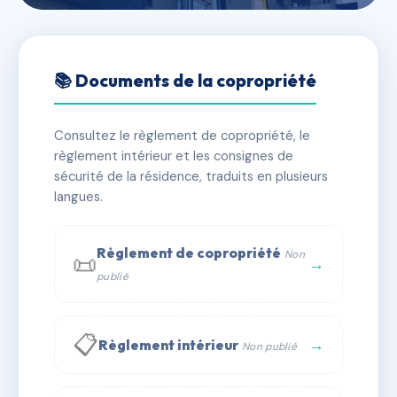
🇫🇷 RFRAC6747133
102 AVENUE AUBERT
📚 Documents de la copropriété
📍 102 AVENUE AUBERT 94300 VINCENNES
Consultez le règlement de copropriété, le
✓ Immatriculée
🏠 105 lots
🏗 1 bâtiment(s)
règlement intérieur et les consignes de
sécurité de la résidence, traduits en plusieurs
langues.
📞 Contacter Syndic Digital
💬 WhatsApp
✉ Email
Règlement de copropriété
Non
📜
→
publié
📋
→
Règlement intérieur
Non publié